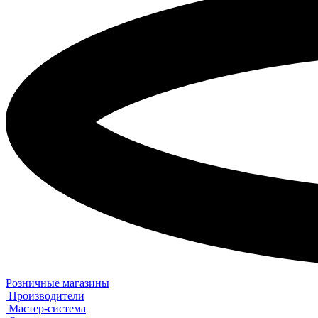
Розничные магазины
Производители
Мастер-система