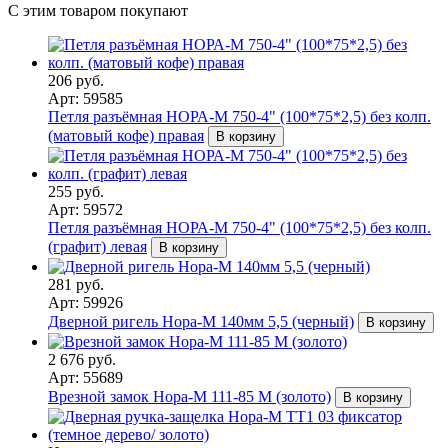
С этим товаром покупают
206 руб.
Арт: 59585
Петля разъёмная НОРА-М 750-4" (100*75*2,5) без колп.
(матовый кофе) правая
В корзину
255 руб.
Арт: 59572
Петля разъёмная НОРА-М 750-4" (100*75*2,5) без колп.
(графит) левая
В корзину
281 руб.
Арт: 59926
Дверной ригель Нора-М 140мм 5,5 (черный)
В корзину
2 676 руб.
Арт: 55689
Врезной замок Нора-М 111-85 М (золото)
В корзину