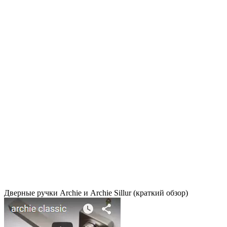
Дверные ручки Archie и Archie Sillur (краткий обзор)