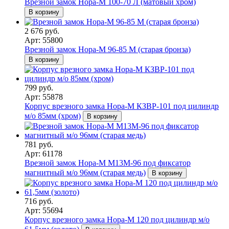
Врезной замок Нора-М 100-70 Л (матовый хром)
В корзину
2 676 руб.
Арт: 55800
Врезной замок Нора-М 96-85 M (старая бронза)
В корзину
799 руб.
Арт: 55878
Корпус врезного замка Нора-М КЗВР-101 под цилиндр
м/о 85мм (хром)
В корзину
781 руб.
Арт: 61178
Врезной замок Нора-М М13М-96 под фиксатор
магнитный м/о 96мм (старая медь)
В корзину
716 руб.
Арт: 55694
Корпус врезного замка Нора-М 120 под цилиндр м/о