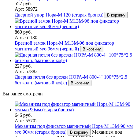
557 руб.
Арт: 58972
Дверной упор Нора-М 120 (старая бронза)
В корзину
860 руб.
Арт: 61180
Врезной замок Нора-М М13М-96 под фиксатор
магнитный м/о 96мм (черный)
В корзину
227 руб.
Арт: 57882
Дверная петля без врезки НОРА-М 800-4" 100*75*2,5
без колп. (матовый кофе)
В корзину
Вы ранее смотрели
646 руб.
Арт: 55702
Механизм под фиксатор магнитный Нора-М 13М-90 мм
м/о 90мм (старая бронза)
Механизм под
В корзину