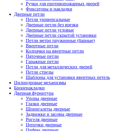
Ручки для противопожарных дверей
Фиксаторы и накладки
Дверные петли
Петли универсальные
Дверные петли без врезки
Дверные петли угловые
Дверные петли скрытой установки
Петли метро пружинные (барные)
Ввертные петли
Колпачки на ввертные петли
Пяточные петли
Гаражные петли
Петли для металлических дверей
Петли стрелы
Шаблоны для установки ввертных петель
Цилиндровые механизмы
Броненакладки
Дверная фурнитура
Упоры дверные
Глазки дверные
Шпингалеты дверные
Задвижки и засовы дверные
Ригеля дверные
Цепочки дверные
Цифры дверные