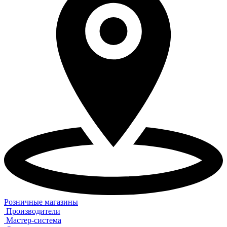
Розничные магазины
Производители
Мастер-система