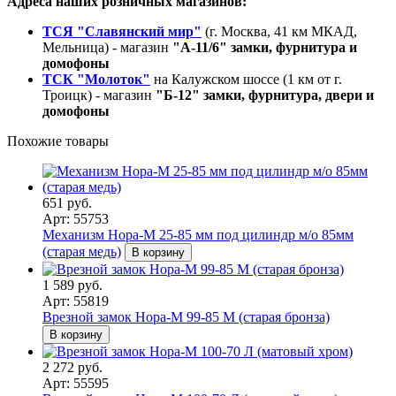
Адреса наших розничных магазинов:
ТСЯ "Славянский мир"
(г. Москва, 41 км МКАД,
Мельница) - магазин
"А-11/6" замки, фурнитура и
домофоны
ТСК "Молоток"
на Калужском шоссе (1 км от г.
Троицк) - магазин
"Б-12" замки, фурнитура, двери и
домофоны
Похожие товары
651 руб.
Арт: 55753
Механизм Нора-М 25-85 мм под цилиндр м/о 85мм
(старая медь)
В корзину
1 589 руб.
Арт: 55819
Врезной замок Нора-М 99-85 M (старая бронза)
В корзину
2 272 руб.
Арт: 55595