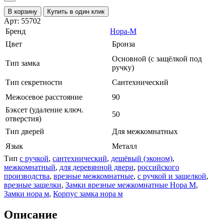
В корзину
Купить в один клик
Арт: 55702
Бренд
Нора-М
Цвет
Бронза
Основной (с защёлкой под
Тип замка
ручку)
Тип секретности
Сантехнический
Межосевое расстояние
90
Бэксет (удаление ключ.
50
отверстия)
Тип дверей
Для межкомнатных
Язык
Металл
Тип
с ручкой
,
сантехнический
,
дешёвый (эконом)
,
межкомнатный
,
для деревянной двери
,
российского
производства
,
врезные межкомнатные
,
с ручкой и защелкой
,
врезные защелки
,
Замки врезные межкомнатные Нора М
,
Замки нора м
,
Корпус замка нора м
Описание