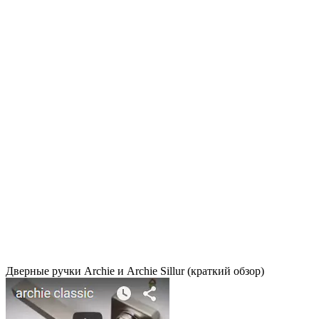
Дверные ручки Archie и Archie Sillur (краткий обзор)