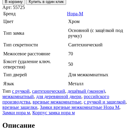
В корзину
Купить в один клик
Арт: 55725
Бренд
Нора-М
Цвет
Хром
Основной (с защёлкой под
Тип замка
ручку)
Тип секретности
Сантехнический
Межосевое расстояние
70
Бэксет (удаление ключ.
50
отверстия)
Тип дверей
Для межкомнатных
Язык
Металл
Тип
с ручкой
,
сантехнический
,
дешёвый (эконом)
,
межкомнатный
,
для деревянной двери
,
российского
производства
,
врезные межкомнатные
,
с ручкой и защелкой
,
врезные защелки
,
Замки врезные межкомнатные Нора М
,
Замки нора м
,
Корпус замка нора м
Описание