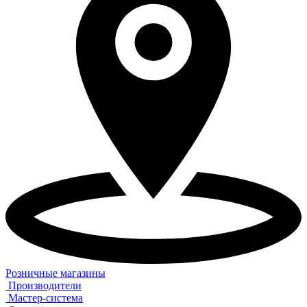
Розничные магазины
Производители
Мастер-система