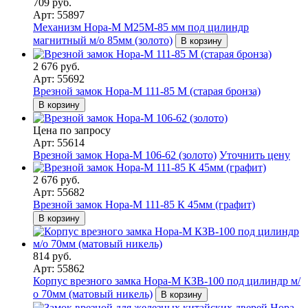
709 руб.
Арт: 55897
Механизм Нора-М М25М-85 мм под цилиндр
магнитный м/о 85мм (золото)
В корзину
2 676 руб.
Арт: 55692
Врезной замок Нора-М 111-85 М (старая бронза)
В корзину
Цена по запросу
Арт: 55614
Врезной замок Нора-М 106-62 (золото)
Уточнить цену
2 676 руб.
Арт: 55682
Врезной замок Нора-М 111-85 К 45мм (графит)
В корзину
814 руб.
Арт: 55862
Корпус врезного замка Нора-М КЗВ-100 под цилиндр м/
о 70мм (матовый никель)
В корзину