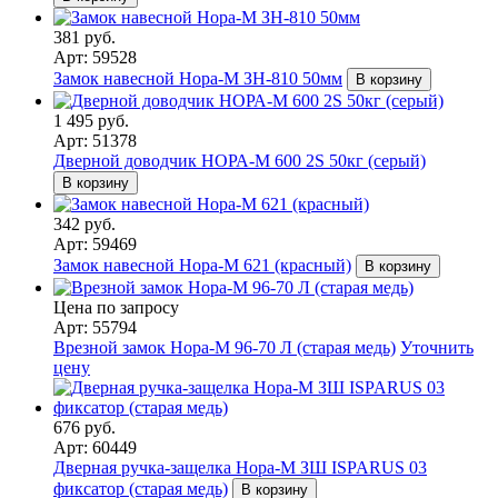
381 руб.
Арт: 59528
Замок навесной Нора-М ЗН-810 50мм
В корзину
1 495 руб.
Арт: 51378
Дверной доводчик НОРА-M 600 2S 50кг (серый)
В корзину
342 руб.
Арт: 59469
Замок навесной Нора-М 621 (красный)
В корзину
Цена по запросу
Арт: 55794
Врезной замок Нора-М 96-70 Л (старая медь)
Уточнить
цену
676 руб.
Арт: 60449
Дверная ручка-защелка Нора-М ЗШ ISPARUS 03
фиксатор (старая медь)
В корзину