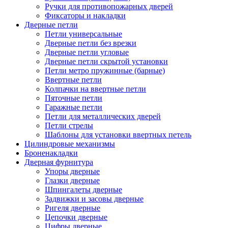
Ручки для противопожарных дверей
Фиксаторы и накладки
Дверные петли
Петли универсальные
Дверные петли без врезки
Дверные петли угловые
Дверные петли скрытой установки
Петли метро пружинные (барные)
Ввертные петли
Колпачки на ввертные петли
Пяточные петли
Гаражные петли
Петли для металлических дверей
Петли стрелы
Шаблоны для установки ввертных петель
Цилиндровые механизмы
Броненакладки
Дверная фурнитура
Упоры дверные
Глазки дверные
Шпингалеты дверные
Задвижки и засовы дверные
Ригеля дверные
Цепочки дверные
Цифры дверные