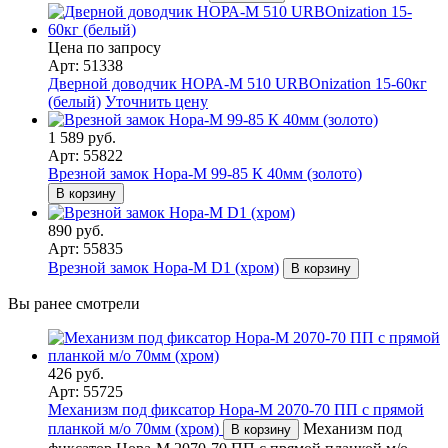
Цена по запросу
Арт: 51338
Дверной доводчик НОРА-M 510 URBOnization 15-60кг
(белый)
Уточнить цену
1 589 руб.
Арт: 55822
Врезной замок Нора-М 99-85 К 40мм (золото)
В корзину
890 руб.
Арт: 55835
Врезной замок Нора-М D1 (хром)
В корзину
Вы ранее смотрели
426 руб.
Арт: 55725
Механизм под фиксатор Нора-М 2070-70 ПП с прямой
планкой м/о 70мм (хром)
Механизм под
В корзину