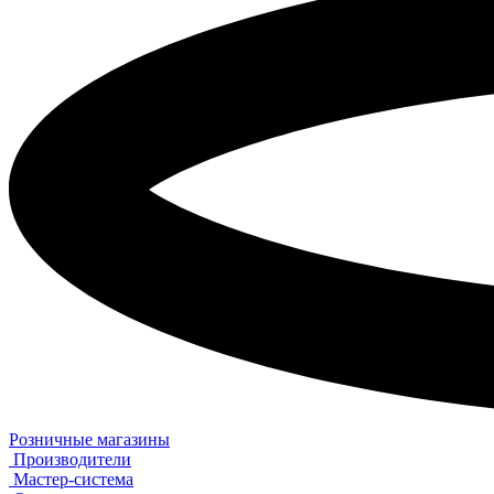
Розничные магазины
Производители
Мастер-система