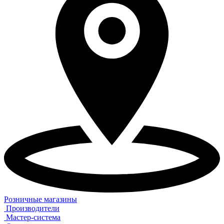
Розничные магазины
Производители
Мастер-система