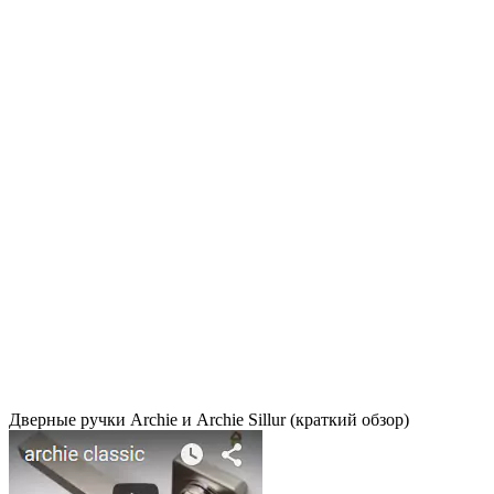
Дверные ручки Archie и Archie Sillur (краткий обзор)