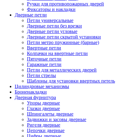
Ручки для противопожарных дверей
Фиксаторы и накладки
Дверные петли
Петли универсальные
Дверные петли без врезки
Дверные петли угловые
Дверные петли скрытой установки
Петли метро пружинные (барные)
Ввертные петли
Колпачки на ввертные петли
Пяточные петли
Гаражные петли
Петли для металлических дверей
Петли стрелы
Шаблоны для установки ввертных петель
Цилиндровые механизмы
Броненакладки
Дверная фурнитура
Упоры дверные
Глазки дверные
Шпингалеты дверные
Задвижки и засовы дверные
Ригеля дверные
Цепочки дверные
Цифры дверные