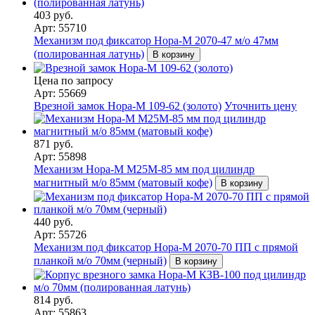
403 руб.
Арт: 55710
Механизм под фиксатор Нора-М 2070-47 м/о 47мм
(полированная латунь)
В корзину
Цена по запросу
Арт: 55669
Врезной замок Нора-М 109-62 (золото)
Уточнить цену
871 руб.
Арт: 55898
Механизм Нора-М М25М-85 мм под цилиндр
магнитный м/о 85мм (матовый кофе)
В корзину
440 руб.
Арт: 55726
Механизм под фиксатор Нора-М 2070-70 ПП с прямой
планкой м/о 70мм (черный)
В корзину
814 руб.
Арт: 55863