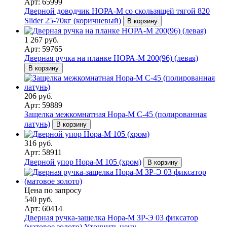
Арт: 65999
Дверной доводчик НОРА-M со скользящей тягой 820
Slider 25-70кг (коричневый)
В корзину
1 267 руб.
Арт: 59765
Дверная ручка на планке НОРА-М 200(96) (левая)
В корзину
206 руб.
Арт: 59889
Защелка межкомнатная Нора-М С-45 (полированная
латунь)
В корзину
316 руб.
Арт: 58911
Дверной упор Нора-М 105 (хром)
В корзину
Цена по запросу
540 руб.
Арт: 60414
Дверная ручка-защелка Нора-М ЗР-Э 03 фиксатор
(матовое золото)
Уточнить цену