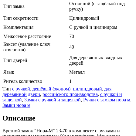
Основной (с защёлкой под
Тип замка
ручку)
Тип секретности
Цилиндровый
Комплектация
С ручкой и цилиндром
Межосевое расстояние
70
Бэксет (удаление ключ.
40
отверстия)
Для деревянных входных
Тип дверей
дверей
Язык
Металл
Ригель количество
1
Тип
с ручкой
,
дешёвый (эконом)
,
цилиндровый
,
для
деревянной двери
,
российского производства
,
с ручкой и
защелкой
,
Замки с ручкой и защелкой
,
Ручки с замком нора м
,
Замки нора м
Описание
Врезной замок "Нора-М" 23-70 в комплекте с ручками и