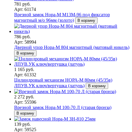
781 руб.
Арт: 61174
Врезной замок Нора-М М13М-96 под фиксатор
магнитный м/о 96мм (золото)
В корзину
786 руб.
Арт: 58994
Дверной упор Нора-М 804 магнитный (матовый никель)
В корзину
1 165 руб.
Арт: 61332
Цилиндровый механизм НОРА-М 80мм (45/35в)
ЛПУВ.УК ключ/вертушка (латунь)
В корзину
2 272 руб.
Арт: 55596
Врезной замок Нора-М 100-70 Л (старая бронза)
В корзину
139 руб.
Арт: 59525