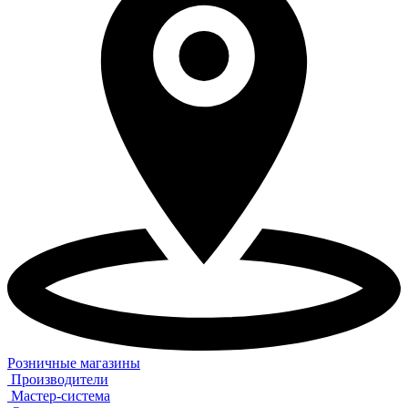
Розничные магазины
Производители
Мастер-система