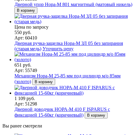
Дверной упор Нора-М 801 магнитный (матовый никель)
В корзину
Цена по запросу
550 руб.
Арт: 60410
Дверная ручка-защелка Нора-М ЗЛ 05 без запирания
(старая медь)
Уточнить цену
651 руб.
Арт: 55749
Механизм Нора-М 25-85 мм под цилиндр м/о 85мм
(золото)
В корзину
1 109 руб.
Арт: 51298
Дверной доводчик НОРА-M 410 F ISPARUS с
фиксацией 15-60кг (коричневый)
В корзину
Вы ранее смотрели