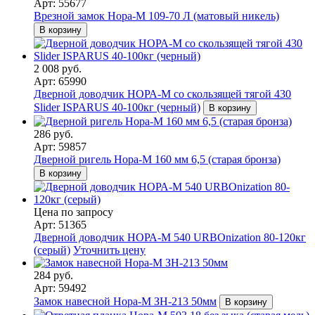
Арт: 55677
Врезной замок Нора-М 109-70 Л (матовый никель)
В корзину
2 008 руб.
Арт: 65990
Дверной доводчик НОРА-M со скользящей тягой 430
Slider ISPARUS 40-100кг (черный)
В корзину
286 руб.
Арт: 59857
Дверной ригель Нора-М 160 мм 6,5 (старая бронза)
В корзину
Цена по запросу
Арт: 51365
Дверной доводчик НОРА-M 540 URBOnization 80-120кг
(серый)
Уточнить цену
284 руб.
Арт: 59492
Замок навесной Нора-М ЗН-213 50мм
В корзину