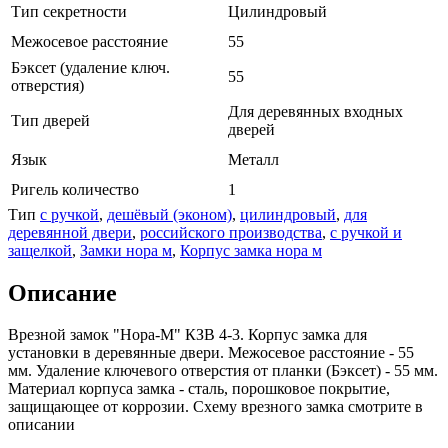
Тип секретности
Цилиндровый
Межосевое расстояние
55
Бэксет (удаление ключ.
55
отверстия)
Для деревянных входных
Тип дверей
дверей
Язык
Металл
Ригель количество
1
Тип
с ручкой
,
дешёвый (эконом)
,
цилиндровый
,
для
деревянной двери
,
российского производства
,
с ручкой и
защелкой
,
Замки нора м
,
Корпус замка нора м
Описание
Врезной замок "Нора-М" КЗВ 4-3. Корпус замка для
установки в деревянные двери. Межосевое расстояние - 55
мм. Удаление ключевого отверстия от планки (Бэксет) - 55 мм.
Материал корпуса замка - сталь, порошковое покрытие,
защищающее от коррозии. Схему врезного замка смотрите в
описании