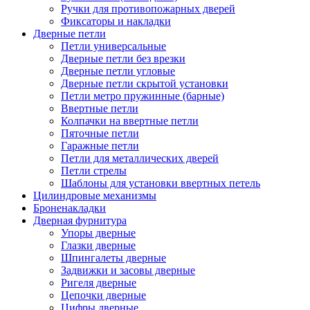
Ручки для противопожарных дверей
Фиксаторы и накладки
Дверные петли
Петли универсальные
Дверные петли без врезки
Дверные петли угловые
Дверные петли скрытой установки
Петли метро пружинные (барные)
Ввертные петли
Колпачки на ввертные петли
Пяточные петли
Гаражные петли
Петли для металлических дверей
Петли стрелы
Шаблоны для установки ввертных петель
Цилиндровые механизмы
Броненакладки
Дверная фурнитура
Упоры дверные
Глазки дверные
Шпингалеты дверные
Задвижки и засовы дверные
Ригеля дверные
Цепочки дверные
Цифры дверные