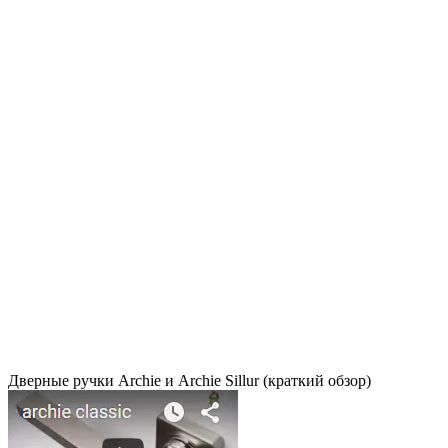
Дверные ручки Archie и Archie Sillur (краткий обзор)