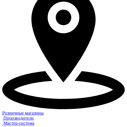
Розничные магазины
Производители
Мастер-система