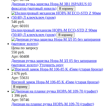
Дверная ручка-защелка Нора-М ЗВ1 ISPARUS 03
фиксатор (матовый никель)
В корзину
546 руб.
Арт: 60101
Цилиндровый механизм НОРА-М ЕСО-STD Z 90мм
(50/40) Л ключ/ключ (хром)
В корзину
Цена по запросу
550 руб.
Арт: 60408
Дверная ручка-защелка Нора-М ЗЛ 05 без запирания
(матовое золото)
Уточнить цену
2 676 руб.
Арт: 55631
Врезной замок Нора-М 106-85 K 45мм (старая бронза)
В корзину
1 396 руб.
Арт: 59746
Дверная на планке ручка НОРА-М 109-70 (графит)