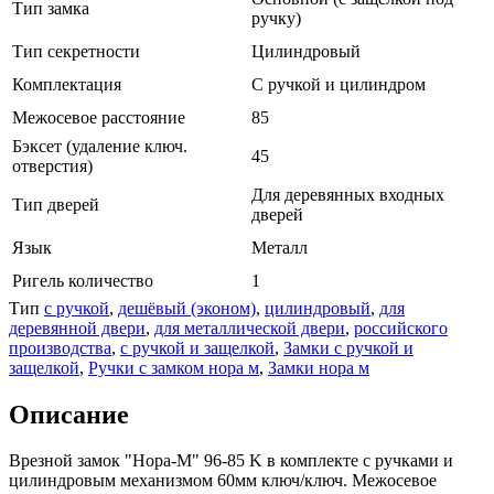
Тип замка
ручку)
Тип секретности
Цилиндровый
Комплектация
С ручкой и цилиндром
Межосевое расстояние
85
Бэксет (удаление ключ.
45
отверстия)
Для деревянных входных
Тип дверей
дверей
Язык
Металл
Ригель количество
1
Тип
с ручкой
,
дешёвый (эконом)
,
цилиндровый
,
для
деревянной двери
,
для металлической двери
,
российского
производства
,
с ручкой и защелкой
,
Замки с ручкой и
защелкой
,
Ручки с замком нора м
,
Замки нора м
Описание
Врезной замок "Нора-М" 96-85 K в комплекте с ручками и
цилиндровым механизмом 60мм ключ/ключ. Межосевое