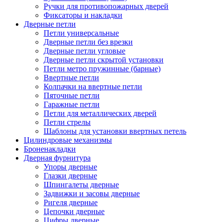
Ручки для противопожарных дверей
Фиксаторы и накладки
Дверные петли
Петли универсальные
Дверные петли без врезки
Дверные петли угловые
Дверные петли скрытой установки
Петли метро пружинные (барные)
Ввертные петли
Колпачки на ввертные петли
Пяточные петли
Гаражные петли
Петли для металлических дверей
Петли стрелы
Шаблоны для установки ввертных петель
Цилиндровые механизмы
Броненакладки
Дверная фурнитура
Упоры дверные
Глазки дверные
Шпингалеты дверные
Задвижки и засовы дверные
Ригеля дверные
Цепочки дверные
Цифры дверные