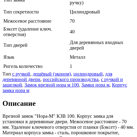
ручку)
Тип секретности
Цилиндровый
Межосевое расстояние
70
Бэксет (удаление ключ.
40
отверстия)
Для деревянных входных
Тип дверей
дверей
Язык
Металл
Ригель количество
1
Тип
с ручкой
,
дешёвый (эконом)
,
цилиндровый
,
для
деревянной двери
,
российского производства
,
с ручкой и
защелкой
,
Замок врезной нора м 100
,
Замки нора м
,
Корпус
замка нора м
Описание
Врезной замок "Нора-М" КЗВ 100. Корпус замка для
установки в деревянные двери. Межосевое расстояние - 70
мм. Удаление ключевого отверстия от планки (Бэксет) - 40 мм.
Материал корпуса замка - сталь, порошковое покрытие,