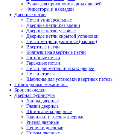
Ручки для противопожарных дверей
Фиксаторы и накладки
Дверные петли
Петли универсальные
Дверные петли без врезки
Дверные петли угловые
Дверные петли скрытой установки
Петли метро пружинные (барные)
Ввертные петли
Колпачки на ввертные петли
Пяточные петли
Гаражные петли
Петли для металлических дверей
Петли стрелы
Шаблоны для установки ввертных петель
Цилиндровые механизмы
Броненакладки
Дверная фурнитура
Упоры дверные
Глазки дверные
Шпингалеты дверные
Задвижки и засовы дверные
Ригеля дверные
Цепочки дверные
Цифры дверные