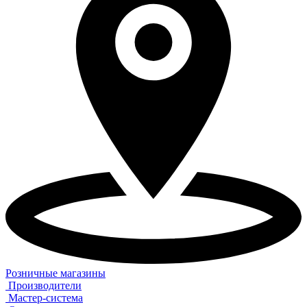
Розничные магазины
Производители
Мастер-система