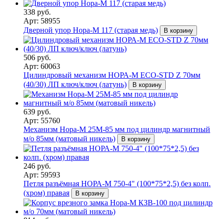
338 руб.
Арт: 58955
Дверной упор Нора-М 117 (старая медь)
В корзину
506 руб.
Арт: 60063
Цилиндровый механизм НОРА-М ЕСО-STD Z 70мм
(40/30) ЛП ключ/ключ (латунь)
В корзину
639 руб.
Арт: 55760
Механизм Нора-М 25М-85 мм под цилиндр магнитный
м/о 85мм (матовый никель)
В корзину
246 руб.
Арт: 59593
Петля разъёмная НОРА-М 750-4" (100*75*2,5) без колп.
(хром) правая
В корзину