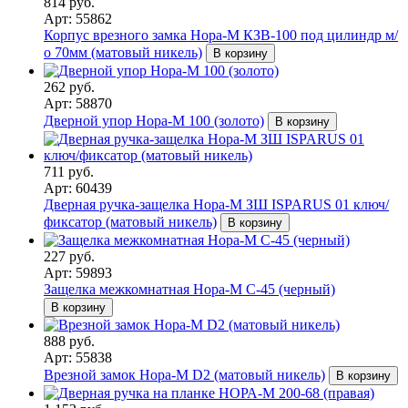
814 руб.
Арт: 55862
Корпус врезного замка Нора-М КЗВ-100 под цилиндр м/
о 70мм (матовый никель)
В корзину
262 руб.
Арт: 58870
Дверной упор Нора-М 100 (золото)
В корзину
711 руб.
Арт: 60439
Дверная ручка-защелка Нора-М ЗШ ISPARUS 01 ключ/
фиксатор (матовый никель)
В корзину
227 руб.
Арт: 59893
Защелка межкомнатная Нора-М С-45 (черный)
В корзину
888 руб.
Арт: 55838
Врезной замок Нора-М D2 (матовый никель)
В корзину