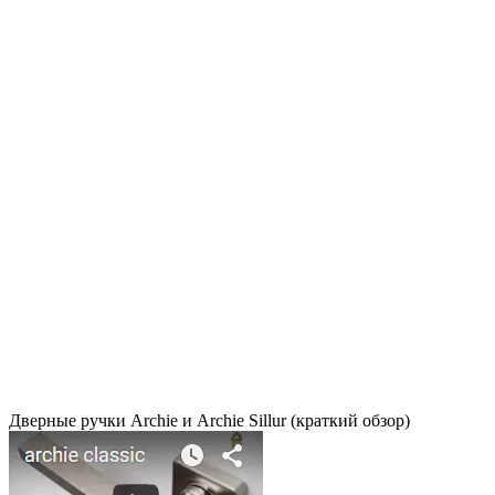
Дверные ручки Archie и Archie Sillur (краткий обзор)