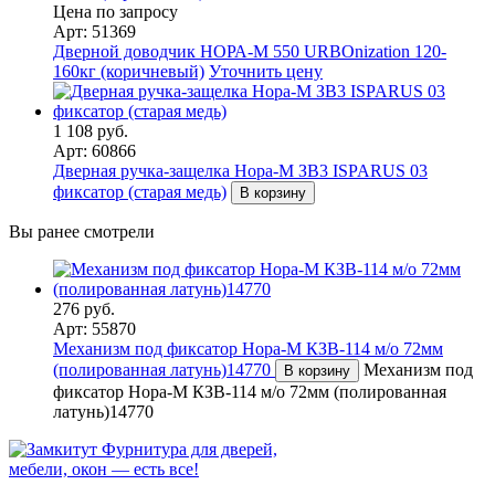
Цена по запросу
Арт: 51369
Дверной доводчик НОРА-M 550 URBOnization 120-
160кг (коричневый)
Уточнить цену
1 108 руб.
Арт: 60866
Дверная ручка-защелка Нора-М ЗВ3 ISPARUS 03
фиксатор (старая медь)
В корзину
Вы ранее смотрели
276 руб.
Арт: 55870
Механизм под фиксатор Нора-М КЗВ-114 м/о 72мм
(полированная латунь)14770
Механизм под
В корзину
фиксатор Нора-М КЗВ-114 м/о 72мм (полированная
латунь)14770
Фурнитура для дверей,
мебели, окон — есть все!