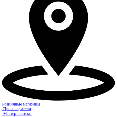
Розничные магазины
Производители
Мастер-система