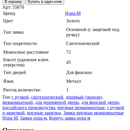
В корзину
Купить в один клик
Арт: 55870
Бренд
Нора-М
Цвет
Золото
Основной (с защёлкой под
Тип замка
ручку)
Тип секретности
Сантехнический
Межосевое расстояние
72
Бэксет (удаление ключ.
45
отверстия)
Тип дверей
Для финских
Язык
Металл
Ригель количество
1
Тип
с ручкой
,
сантехнический
,
дешёвый (эконом)
,
межкомнатный
,
для деревянной двери
,
для финской двери
,
российского производства
,
врезные межкомнатные
,
с ручкой
и защелкой
,
врезные защелки
,
Замки врезные межкомнатные
Нора М
,
Замки нора м
,
Корпус замка нора м