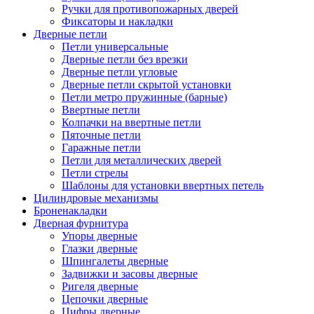
Ручки для противопожарных дверей
Фиксаторы и накладки
Дверные петли
Петли универсальные
Дверные петли без врезки
Дверные петли угловые
Дверные петли скрытой установки
Петли метро пружинные (барные)
Ввертные петли
Колпачки на ввертные петли
Пяточные петли
Гаражные петли
Петли для металлических дверей
Петли стрелы
Шаблоны для установки ввертных петель
Цилиндровые механизмы
Броненакладки
Дверная фурнитура
Упоры дверные
Глазки дверные
Шпингалеты дверные
Задвижки и засовы дверные
Ригеля дверные
Цепочки дверные
Цифры дверные