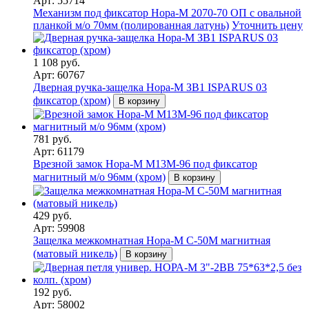
Арт: 55714
Механизм под фиксатор Нора-М 2070-70 ОП с овальной
планкой м/о 70мм (полированная латунь)
Уточнить цену
1 108 руб.
Арт: 60767
Дверная ручка-защелка Нора-М ЗВ1 ISPARUS 03
фиксатор (хром)
В корзину
781 руб.
Арт: 61179
Врезной замок Нора-М М13М-96 под фиксатор
магнитный м/о 96мм (хром)
В корзину
429 руб.
Арт: 59908
Защелка межкомнатная Нора-М С-50М магнитная
(матовый никель)
В корзину
192 руб.
Арт: 58002