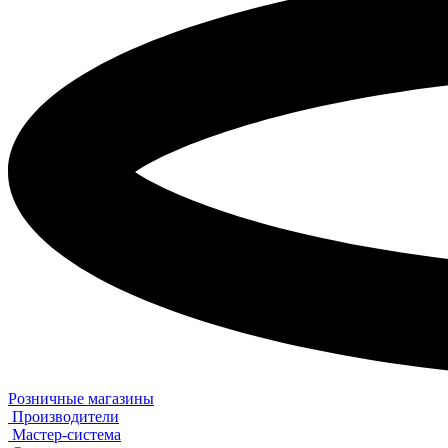
Розничные магазины
Производители
Мастер-система