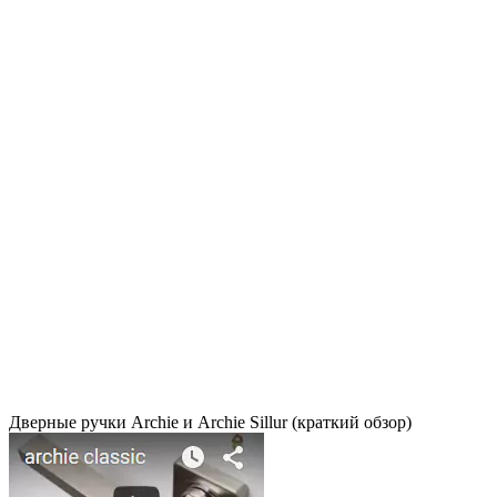
Дверные ручки Archie и Archie Sillur (краткий обзор)