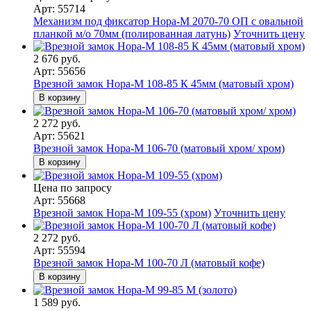
Арт: 55714
Механизм под фиксатор Нора-М 2070-70 ОП с овальной
планкой м/о 70мм (полированная латунь)
Уточнить цену
2 676 руб.
Арт: 55656
Врезной замок Нора-М 108-85 К 45мм (матовый хром)
В корзину
2 272 руб.
Арт: 55621
Врезной замок Нора-М 106-70 (матовый хром/ хром)
В корзину
Цена по запросу
Арт: 55668
Врезной замок Нора-М 109-55 (хром)
Уточнить цену
2 272 руб.
Арт: 55594
Врезной замок Нора-М 100-70 Л (матовый кофе)
В корзину
1 589 руб.