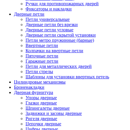
Ручки для противопожарных дверей
Фиксаторы и накладки
Дверные петли
Петли универсальные
Дверные петли без врезки
Дверные петли угловые
Дверные петли скрытой установки
Петли метро пружинные (барные)
Ввертные петли
Колпачки на ввертные петли
Пяточные петли
Гаражные петли
Петли для металлических дверей
Петли стрелы
Шаблоны для установки ввертных петель
Цилиндровые механизмы
Броненакладки
Дверная фурнитура
Упоры дверные
Глазки дверные
Шпингалеты дверные
Задвижки и засовы дверные
Ригеля дверные
Цепочки дверные
Цифры дверные