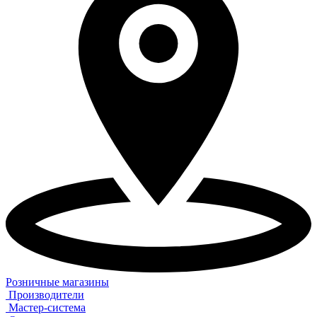
Розничные магазины
Производители
Мастер-система