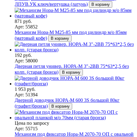
ЛПУВ.УК ключ/вертушка (латунь)
В корзину
871 руб.
Арт: 55852
Механизм Нора-М M25-85 мм под цилиндр м/о 85мм
(матовый кофе)
В корзину
192 руб.
Арт: 58000
Дверная петля универ. НОРА-М 3"-2ВВ 75*63*2,5 без
колп. (старая бронза)
В корзину
1 953 руб.
Арт: 51394
Дверной доводчик НОРА-M 600 3S большой 80кг
(графит/бронза)
В корзину
Цена по запросу
Арт: 55715
Механизм под фиксатор Нора-М 2070-70 ОП с овальной