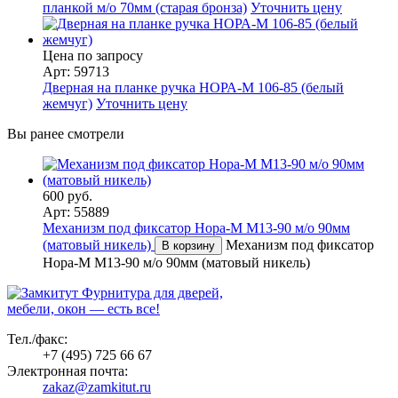
планкой м/о 70мм (старая бронза)
Уточнить цену
Цена по запросу
Арт: 59713
Дверная на планке ручка НОРА-М 106-85 (белый
жемчуг)
Уточнить цену
Вы ранее смотрели
600 руб.
Арт: 55889
Механизм под фиксатор Нора-М М13-90 м/о 90мм
(матовый никель)
Механизм под фиксатор
В корзину
Нора-М М13-90 м/о 90мм (матовый никель)
Фурнитура для дверей,
мебели, окон — есть все!
Тел./факс:
+7 (495) 725 66 67
Электронная почта:
zakaz@zamkitut.ru