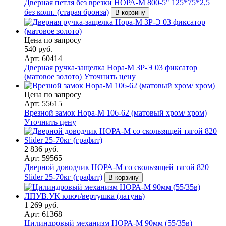
Дверная петля без врезки НОРА-М 800-5" 125*75*2,5
без колп. (старая бронза)
В корзину
Цена по запросу
540 руб.
Арт: 60414
Дверная ручка-защелка Нора-М ЗР-Э 03 фиксатор
(матовое золото)
Уточнить цену
Цена по запросу
Арт: 55615
Врезной замок Нора-М 106-62 (матовый хром/ хром)
Уточнить цену
2 836 руб.
Арт: 59565
Дверной доводчик НОРА-M со скользящей тягой 820
Slider 25-70кг (графит)
В корзину
1 269 руб.
Арт: 61368
Цилиндровый механизм НОРА-М 90мм (55/35в)