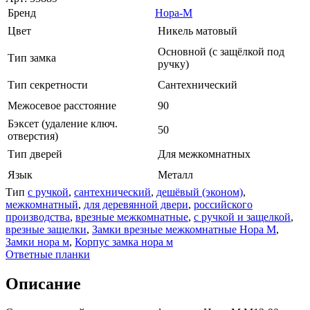
Бренд
Нора-М
Цвет
Никель матовый
Основной (с защёлкой под
Тип замка
ручку)
Тип секретности
Сантехнический
Межосевое расстояние
90
Бэксет (удаление ключ.
50
отверстия)
Тип дверей
Для межкомнатных
Язык
Металл
Тип
с ручкой
,
сантехнический
,
дешёвый (эконом)
,
межкомнатный
,
для деревянной двери
,
российского
производства
,
врезные межкомнатные
,
с ручкой и защелкой
,
врезные защелки
,
Замки врезные межкомнатные Нора М
,
Замки нора м
,
Корпус замка нора м
Ответные планки
Описание