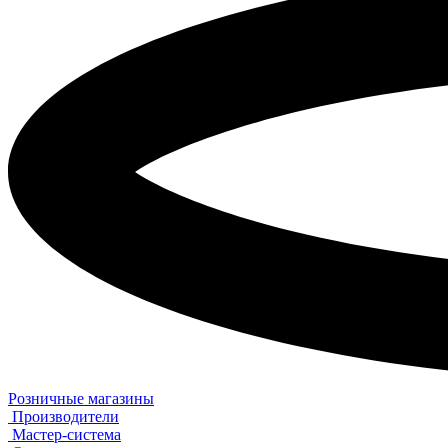
Розничные магазины
Производители
Мастер-система