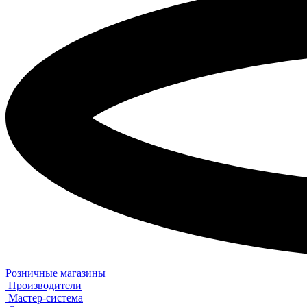
Розничные магазины
Производители
Мастер-система