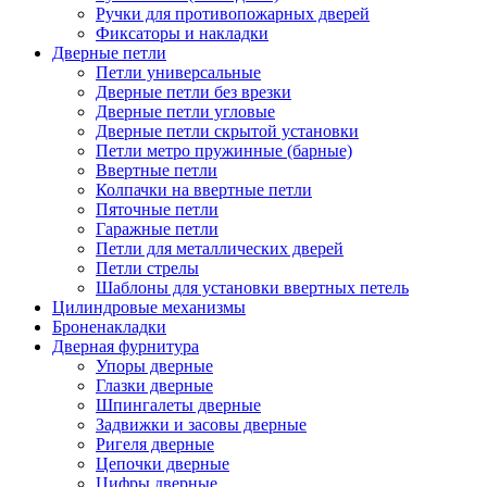
Ручки для противопожарных дверей
Фиксаторы и накладки
Дверные петли
Петли универсальные
Дверные петли без врезки
Дверные петли угловые
Дверные петли скрытой установки
Петли метро пружинные (барные)
Ввертные петли
Колпачки на ввертные петли
Пяточные петли
Гаражные петли
Петли для металлических дверей
Петли стрелы
Шаблоны для установки ввертных петель
Цилиндровые механизмы
Броненакладки
Дверная фурнитура
Упоры дверные
Глазки дверные
Шпингалеты дверные
Задвижки и засовы дверные
Ригеля дверные
Цепочки дверные
Цифры дверные