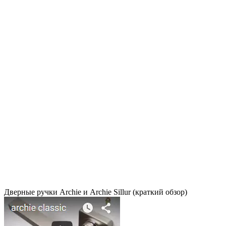
Дверные ручки Archie и Archie Sillur (краткий обзор)