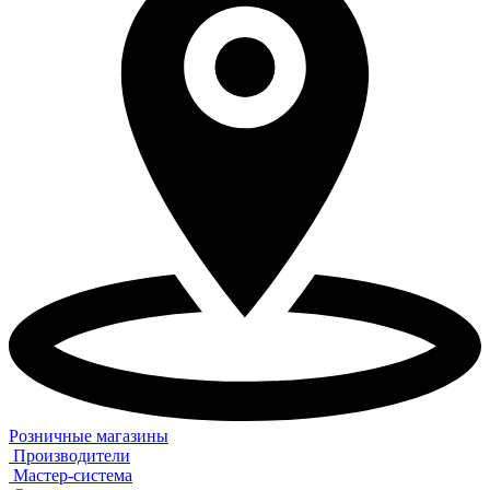
Розничные магазины
Производители
Мастер-система