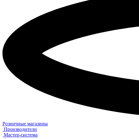
Розничные магазины
Производители
Мастер-система