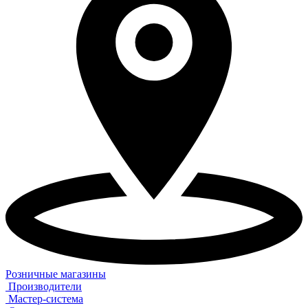
Розничные магазины
Производители
Мастер-система