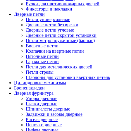
Ручки для противопожарных дверей
Фиксаторы и накладки
Дверные петли
Петли универсальные
Дверные петли без врезки
Дверные петли угловые
Дверные петли скрытой установки
Петли метро пружинные (барные)
Ввертные петли
Колпачки на ввертные петли
Пяточные петли
Гаражные петли
Петли для металлических дверей
Петли стрелы
Шаблоны для установки ввертных петель
Цилиндровые механизмы
Броненакладки
Дверная фурнитура
Упоры дверные
Глазки дверные
Шпингалеты дверные
Задвижки и засовы дверные
Ригеля дверные
Цепочки дверные
Цифры дверные