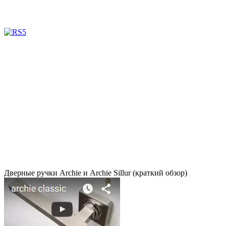
Дверные ручки Archie и Archie Sillur (краткий обзор)