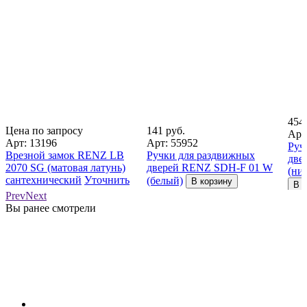
454 
Цена по запросу
141 руб.
Арт
Арт: 13196
Арт: 55952
Руч
Врезной замок RENZ LB
Ручки для раздвижных
две
2070 SG (матовая латунь)
дверей RENZ SDH-F 01 W
(ни
сантехнический
Уточнить
(белый)
В корзину
В к
цену
Prev
Next
Вы ранее смотрели