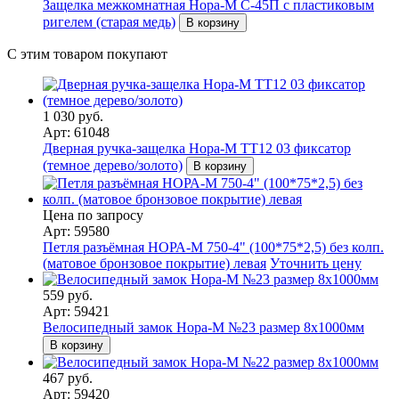
Защелка межкомнатная Нора-М С-45П с пластиковым
ригелем (старая медь)
В корзину
С этим товаром покупают
1 030 руб.
Арт: 61048
Дверная ручка-защелка Нора-М ТТ12 03 фиксатор
(темное дерево/золото)
В корзину
Цена по запросу
Арт: 59580
Петля разъёмная НОРА-М 750-4" (100*75*2,5) без колп.
(матовое бронзовое покрытие) левая
Уточнить цену
559 руб.
Арт: 59421
Велосипедный замок Нора-М №23 размер 8х1000мм
В корзину
467 руб.
Арт: 59420