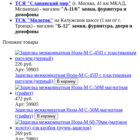
ТСЯ "Славянский мир"
(г. Москва, 41 км МКАД,
Мельница) - магазин
"А-11/6" замки, фурнитура и
домофоны
ТСК "Молоток"
на Калужском шоссе (1 км от г.
Троицк) - магазин
"Б-12" замки, фурнитура, двери и
домофоны
Похожие товары
226 руб.
Арт: 59903
Защелка межкомнатная Нора-М С-45П с пластиковым
ригелем (черный)
В корзину
472 руб.
Арт: 59905
Защелка межкомнатная Нора-М С-50М магнитная
(графит)
В корзину
269 руб.
Арт: 59861