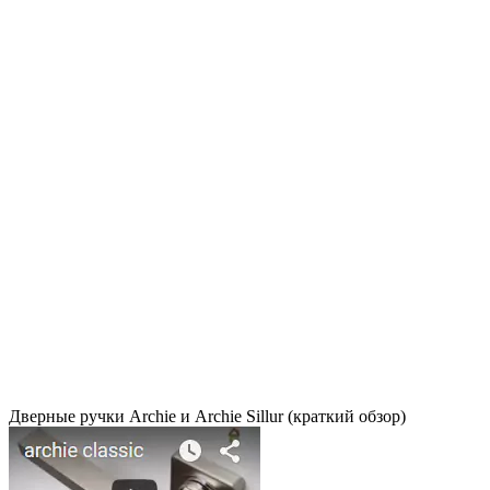
Дверные ручки Archie и Archie Sillur (краткий обзор)