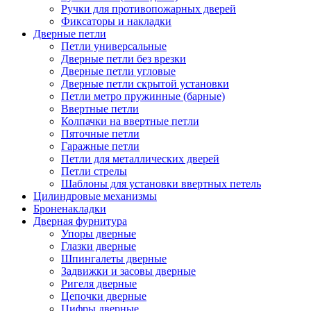
Ручки для противопожарных дверей
Фиксаторы и накладки
Дверные петли
Петли универсальные
Дверные петли без врезки
Дверные петли угловые
Дверные петли скрытой установки
Петли метро пружинные (барные)
Ввертные петли
Колпачки на ввертные петли
Пяточные петли
Гаражные петли
Петли для металлических дверей
Петли стрелы
Шаблоны для установки ввертных петель
Цилиндровые механизмы
Броненакладки
Дверная фурнитура
Упоры дверные
Глазки дверные
Шпингалеты дверные
Задвижки и засовы дверные
Ригеля дверные
Цепочки дверные
Цифры дверные