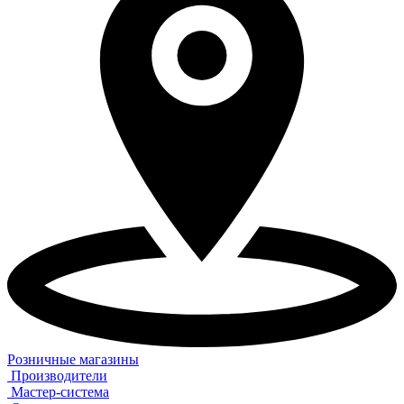
Розничные магазины
Производители
Мастер-система