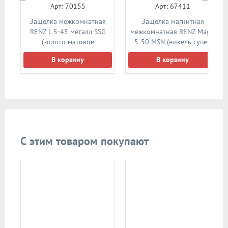
Арт: 70155
Арт: 67411
я
Защелка межкомнатная
Защелка магнитная
N
RENZ L 5-45 металл SSG
межкомнатная RENZ Magn
ь)
(золото матовое
5-50 MSN (никель супер
сатинированное)
матовый)
В корзину
В корзину
С этим товаром покупают