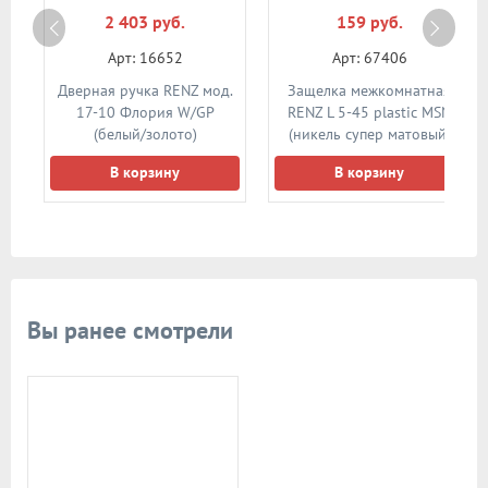
2 403 руб.
159 руб.
Арт: 16652
Арт: 67406
д.
Дверная ручка RENZ мод.
Защелка межкомнатная
ая
17-10 Флория W/GP
RENZ L 5-45 plastic MSN
B
(белый/золото)
(никель супер матовый)
В корзину
В корзину
Вы ранее смотрели