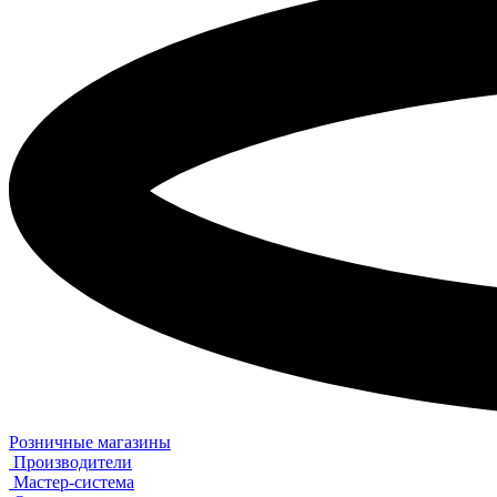
Розничные магазины
Производители
Мастер-система