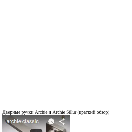
Дверные ручки Archie и Archie Sillur (краткий обзор)