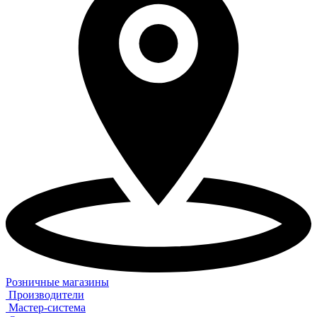
Розничные магазины
Производители
Мастер-система