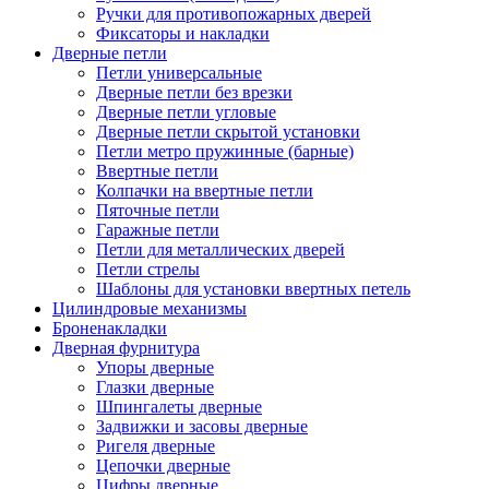
Ручки для противопожарных дверей
Фиксаторы и накладки
Дверные петли
Петли универсальные
Дверные петли без врезки
Дверные петли угловые
Дверные петли скрытой установки
Петли метро пружинные (барные)
Ввертные петли
Колпачки на ввертные петли
Пяточные петли
Гаражные петли
Петли для металлических дверей
Петли стрелы
Шаблоны для установки ввертных петель
Цилиндровые механизмы
Броненакладки
Дверная фурнитура
Упоры дверные
Глазки дверные
Шпингалеты дверные
Задвижки и засовы дверные
Ригеля дверные
Цепочки дверные
Цифры дверные