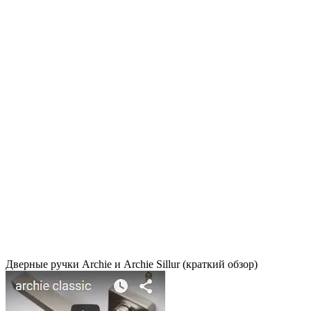
Дверные ручки Archie и Archie Sillur (краткий обзор)