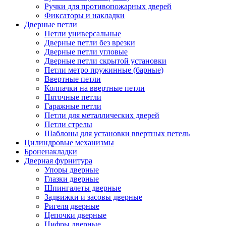
Ручки для противопожарных дверей
Фиксаторы и накладки
Дверные петли
Петли универсальные
Дверные петли без врезки
Дверные петли угловые
Дверные петли скрытой установки
Петли метро пружинные (барные)
Ввертные петли
Колпачки на ввертные петли
Пяточные петли
Гаражные петли
Петли для металлических дверей
Петли стрелы
Шаблоны для установки ввертных петель
Цилиндровые механизмы
Броненакладки
Дверная фурнитура
Упоры дверные
Глазки дверные
Шпингалеты дверные
Задвижки и засовы дверные
Ригеля дверные
Цепочки дверные
Цифры дверные