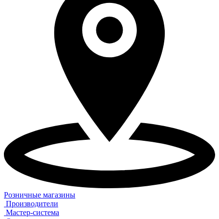
Розничные магазины
Производители
Мастер-система