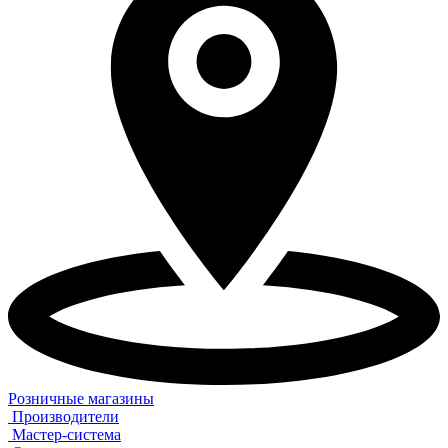
Розничные магазины
Производители
Мастер-система