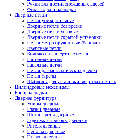
Ручки для противопожарных дверей
Фиксаторы и накладки
Дверные петли
Петли универсальные
Дверные петли без врезки
Дверные петли угловые
Дверные петли скрытой установки
Петли метро пружинные (барные)
Ввертные петли
Колпачки на ввертные петли
Пяточные петли
Гаражные петли
Петли для металлических дверей
Петли стрелы
Шаблоны для установки ввертных петель
Цилиндровые механизмы
Броненакладки
Дверная фурнитура
Упоры дверные
Глазки дверные
Шпингалеты дверные
Задвижки и засовы дверные
Ригеля дверные
Цепочки дверные
Цифры дверные