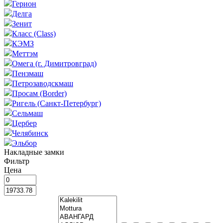
Герион
Делга
Зенит
Класс (Class)
КЭМЗ
Меттэм
Омега (г. Димитровград)
Пензмаш
Петрозаводскмаш
Просам (Border)
Ригель (Санкт-Петербург)
Сельмаш
Цербер
Челябинск
Эльбор
Накладные замки
Фильтр
Цена