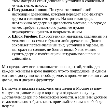
этом материал стоит дешевле и устойчив к солнечным
лучам, влаге, износу.
Натуральный шпон
. По сути это тонкий слой
настоящей древесины, который передает всю фактуру
дерева и солидно смотрится. На вид такая дверь
неотличима от двери из древесного массива, но гораздо
легче. Требует грамотного ухода: ее нужно
периодически сушить и покрывать лаком.
Шпон Fineline
. Искусственный материал, сделанный из
меламиновых смол и бумаги либо древесины. Долго
сохраняет первоначальный вид, устойчив к ударам, не
выгорает на солнце, не боится воды. У нас можно
купить двери с комбинацией натурального шпона и
файнлайна.
Мы предлагаем все названные типы покрытий, чтобы для
каждой комнаты в доме нашлось что-то подходящее. В одном
магазине доступно все необходимое: в продаже не только сами
двери, но и дверная фурнитура.
Вы можете заказать межкомнатные двери в Москве за пару
минут: отправьте товар в корзину и оформите покупку.
Доставляем двери по Московской области, а если вам удобнее
самостоятельно забрать заказ, приезжайте к нам в любой день
недели.