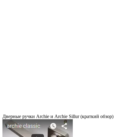
Дверные ручки Archie и Archie Sillur (краткий обзор)