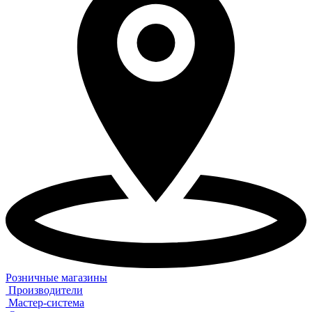
Розничные магазины
Производители
Мастер-система