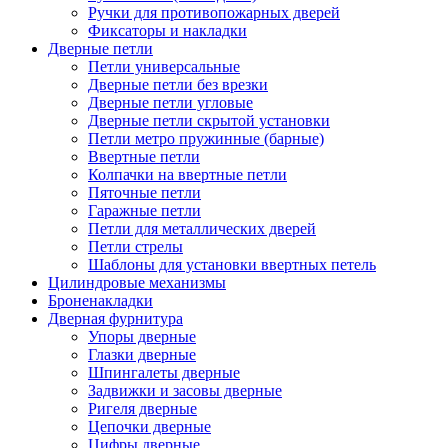
Ручки для противопожарных дверей
Фиксаторы и накладки
Дверные петли
Петли универсальные
Дверные петли без врезки
Дверные петли угловые
Дверные петли скрытой установки
Петли метро пружинные (барные)
Ввертные петли
Колпачки на ввертные петли
Пяточные петли
Гаражные петли
Петли для металлических дверей
Петли стрелы
Шаблоны для установки ввертных петель
Цилиндровые механизмы
Броненакладки
Дверная фурнитура
Упоры дверные
Глазки дверные
Шпингалеты дверные
Задвижки и засовы дверные
Ригеля дверные
Цепочки дверные
Цифры дверные