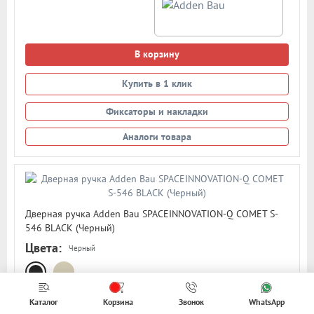
В корзину
Купить в 1 клик
Фиксаторы и накладки
Аналоги товара
Дверная ручка Adden Bau SPACEINNOVATION-Q COMET S-
546 BLACK (Черный)
Цвета:
Черный
Дверная ручка "Adden Bau" модель Comet S-546 (из новой
Каталог
Корзина
Звонок
WhatsApp
современной коллекции SPACEINNOVATION-Q). Основание