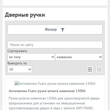
Дверные ручки
Цена
Фильтр
Производитель
Сортировать
Выводить по
Новинка
Акция
Цвет
Антипаника Fuaro ручка-штанга нажимная 1300А
Ручка-штанга нажимная 1300А для одностворчатой двери
предназначена для установки на эвакуационные
(противопожарные) двери в паре с замком ANTI-PANIC.