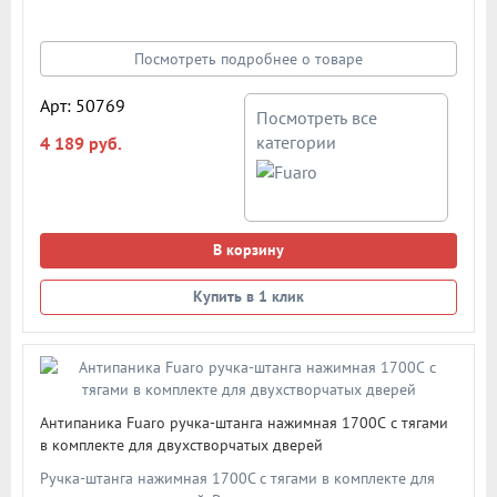
Ручка-штанга нажимная устанавливается для легкого и
быстрого открывания двери в случае возникновения
чрезвычайной ситуации, которое позволяет открыть дверь
Посмотреть подробнее о товаре
изнутри нажатием на штангу. Материал изготовления:
сталь/пластик/алюминий. Схема в карточке товара
Арт: 50769
Посмотреть все
категории
4 189 руб.
В корзину
Купить в 1 клик
Антипаника Fuaro ручка-штанга нажимная 1700С с тягами
в комплекте для двухстворчатых дверей
Ручка-штанга нажимная 1700C с тягами в комплекте для