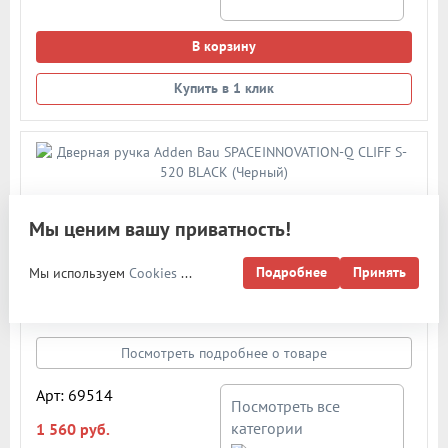
В корзину
Купить в 1 клик
Дверная ручка Adden Bau SPACEINNOVATION-Q CLIFF S-520
BLACK (Черный)
Мы ценим вашу приватность!
Дверная ручка "Adden Bau" модель Cliff S-520 (из новой
Подробнее
Принять
современной коллекции SPACEINNOVATION-Q). Основание
Мы используем
Cookies
...
ручки нового поколения - квадратное основание
толщиной 6,5 мм. Цвет: черный. Схема дверной ручки в
карточке товара
Посмотреть подробнее о товаре
Арт: 69514
Посмотреть все
категории
1 560 руб.