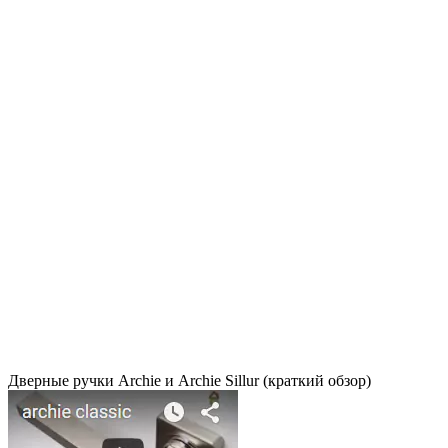
Дверные ручки Archie и Archie Sillur (краткий обзор)