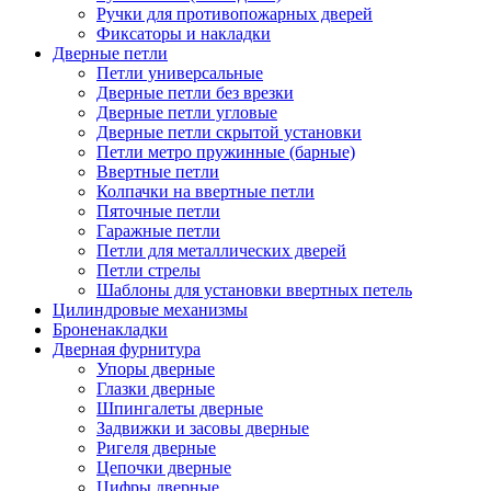
Ручки для противопожарных дверей
Фиксаторы и накладки
Дверные петли
Петли универсальные
Дверные петли без врезки
Дверные петли угловые
Дверные петли скрытой установки
Петли метро пружинные (барные)
Ввертные петли
Колпачки на ввертные петли
Пяточные петли
Гаражные петли
Петли для металлических дверей
Петли стрелы
Шаблоны для установки ввертных петель
Цилиндровые механизмы
Броненакладки
Дверная фурнитура
Упоры дверные
Глазки дверные
Шпингалеты дверные
Задвижки и засовы дверные
Ригеля дверные
Цепочки дверные
Цифры дверные