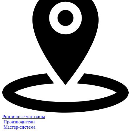
Розничные магазины
Производители
Мастер-система