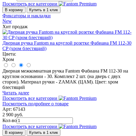
Посмотреть все категории
В корзину
Купить в 1 клик
Фиксаторы и накладки
New
Хит продаж
Дверная ручка Fantom на круглой розетке Фабиана FM 112-30
CP (хром блестящий)
Цвета:
Хром
Дверная межкомнатная ручка Fantom Фабиана FM 112-30 на
круглом основании - 30. Комплект 2 шт. (на дверь с двух
сторон). Материал ручки - ZAMAK (ЦАМ). Цвет: хром
блестящий
Читать далее
Посмотреть все категории
Посмотреть подробнее о товаре
Арт: 67143
2 900 руб.
Кол-во
Посмотреть все категории
В корзину
Купить в 1 клик