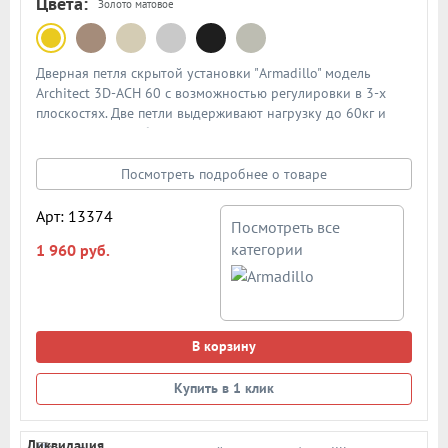
Цвета:
Золото матовое
Дверная петля скрытой установки "Armadillo" модель
Architect 3D-ACH 60 с возможностью регулировки в 3-х
плоскостях. Две петли выдерживают нагрузку до 60кг и
подходят для любых межкомнатных дверей толщиной
40мм и выше. Тип открывания - левая. Цвет: матовое
золото. В подробном описании представлена схема и
Посмотреть подробнее о товаре
размеры петли
Арт: 13374
Посмотреть все
категории
1 960 руб.
В корзину
Купить в 1 клик
Ликвидация