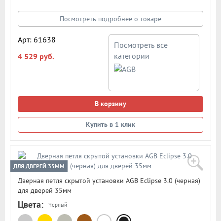
петли. Петля нового поколения с возможностью
регулировки во всех плоскостях. Артикул: E302009234.
Посмотреть подробнее о товаре
Цвет: матовый хром. Каждая петля комплектуется
специальными накладками. В подробном описании
Арт: 61638
Посмотреть все
предоставлена схема с размерами петли для установки
категории
4 529 руб.
В корзину
Купить в 1 клик
ДЛЯ ДВЕРЕЙ 35ММ
Дверная петля скрытой установки AGB Eclipse 3.0 (черная)
для дверей 35мм
Цвета:
Черный