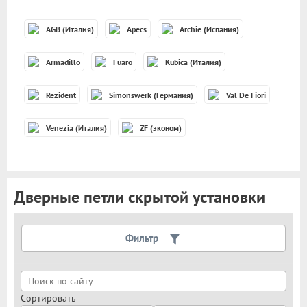
AGB (Италия)
Apecs
Archie (Испания)
Armadillo
Fuaro
Kubica (Италия)
Rezident
Simonswerk (Германия)
Val De Fiori
Venezia (Италия)
ZF (эконом)
Дверные петли скрытой установки
Цена
Фильтр
Производитель
Сортировать