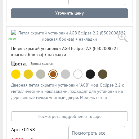
Уточнить цену
NEW
Петля скрытой установки AGB Eclipse 2.2 (E302008522
красная бронза) + накладки
Цвета:
Бронза красная
Дверная петля скрытой установки "AGB" мод. Eclipse 2.2 с
металлическими накладками, подходят для установки на
деревянные межкомнатные двери. Модель петли
отличается увеличенной нагрузкой - 60 кг на две петли, 80
кг на три петли. Петля нового поколения с возможностью
регулировки во всех плоскостях. Артикул: E30200.85.22.
Посмотреть подробнее о товаре
Цвет: красная бронза. В подробном описании
характеристики и схема петли для установки
Арт: 70138
Посмотреть все