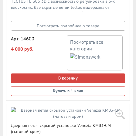
TECTUS TE 303 3D с возможностью регулировки в 3-х
плоскостях. Две скрытые петли tectus выдерживают
нагрузку до 60кг и подходят для любых типов дверей
толщиной от 36мм и выше. Тип открывания -
универсальная. Цвет: бронза металлик. В подробном
Посмотреть подробнее о товаре
описании представлена схема и размеры петли
Арт: 14600
Посмотреть все
категории
4 000 руб.
В корзину
Купить в 1 клик
Дверная петля скрытой установки Venezia KMB3-CM
(матовый хром)