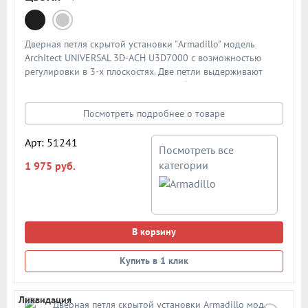
Дверная петля скрытой установки "Armadillo" модель
Architect UNIVERSAL 3D-ACH U3D7000 с возможностью
регулировки в 3-х плоскостях. Две петли выдерживают
нагрузку до 60кг и подходят для любых межкомнатных
дверей толщиной от 35мм и выше. Размеры - 120x27x34,7.
Цвет: матовый хром. В подробном описании представлена
Посмотреть подробнее о товаре
схема и размеры петли
Арт: 51241
Посмотреть все
категории
1 975 руб.
В корзину
Купить в 1 клик
Ликвидация