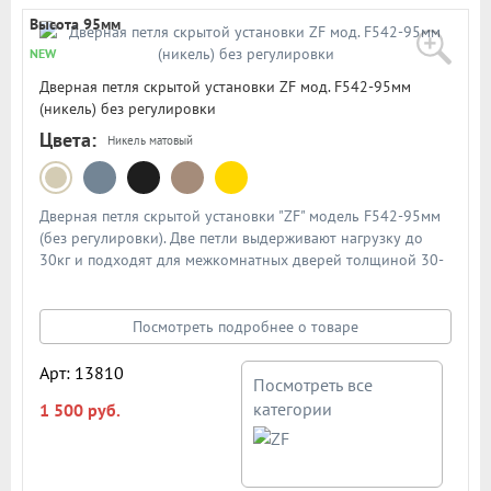
Высота 95мм
NEW
Дверная петля скрытой установки ZF мод. F542-95мм
(никель) без регулировки
Цвета:
Никель матовый
Дверная петля скрытой установки "ZF" модель F542-95мм
(без регулировки). Две петли выдерживают нагрузку до
30кг и подходят для межкомнатных дверей толщиной 30-
40мм. Размеры петли: высота - 95мм, ширина - 19мм.
Данная петля является полным аналогом петли скрытой
установки Fuaro мод. Interno Basic F542. Цвет: никель
Посмотреть подробнее о товаре
Арт: 13810
Посмотреть все
категории
1 500 руб.