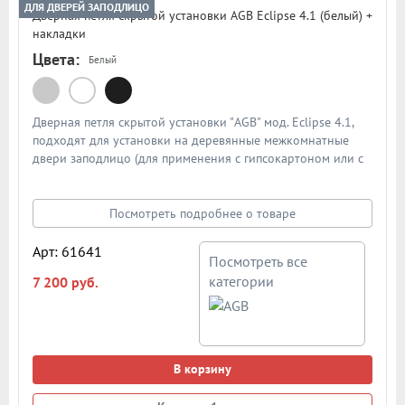
ДЛЯ ДВЕРЕЙ ЗАПОДЛИЦО
Дверная петля скрытой установки AGB Eclipse 4.1 (белый) +
накладки
Цвета:
Белый
Дверная петля скрытой установки "AGB" мод. Eclipse 4.1,
подходят для установки на деревянные межкомнатные
двери заподлицо (для применения с гипсокартоном или с
наличниками заподлицо со створкой, это возможно
благодаря зазору 23 мм при открывании). Модель петли
отличается возможностью установки дверного полотна в
Посмотреть подробнее о товаре
ровень с наличником. Петля нового поколения с
возможностью регулировки во всех плоскостях. Артикул:
Арт: 61641
Посмотреть все
E302006491. Допустимая нагрузка на две петли - 70 кг.
категории
7 200 руб.
Цвет: белый. Каждая петля комплектуется специальными
накладками. В подробном описании предоставлена схема с
размерами петли для установки
В корзину