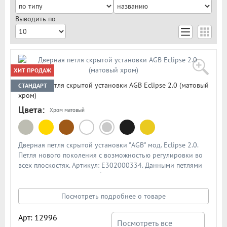
Выводить по
Новинка
Цвет
ХИТ ПРОДАЖ
Дверная петля скрытой установки AGB Eclipse 2.0 (матовый
СТАНДАРТ
хром)
Цвета:
Хром матовый
Тип дверей
Дверная петля скрытой установки "AGB" мод. Eclipse 2.0.
Петля нового поколения с возможностью регулировки во
всех плоскостях. Артикул: Е302000334. Данными петлями
комплектуются двери фабрики "ProfilDoors"
(ПрофильДорс) серия Z. Допустимая нагрузка на две петли
- 40 кг. Цвет: матовый хром. Каждая петля комплектуется
Посмотреть подробнее о товаре
специальными накладками. В подробном описании
предоставлена схема с размерами петли для установки
Арт: 12996
Посмотреть все