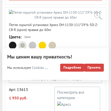
Петля скрытой установки Apecs DH-1130-111*29*6-3D-Z-
CR-R (хром) правая до 60кг
Цвета:
Хром
Дверная петля скрытой установки "Apecs" модель DH-1130-
Мы ценим вашу приватность!
111*29*6-3D-Z-CR-R с возможностью регулировки в 3-х
плоскостях. Две петли выдерживают нагрузку до 60кг и
Подробнее
Принять
Мы используем
Cookies
...
подходят для любых межкомнатных дверей толщиной от
40мм. Материал петли - ЦАМ (сплав металлов). Размеры
петли: высота - 111мм, ширина - 29мм. Тип открывания -
Посмотреть подробнее о товаре
правая. Цвет: хром
Арт: 13613
Посмотреть все
категории
1 950 руб.