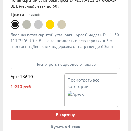
Петля скрытой установки Apecs DH-1130-111*29*6-3D-Z-
BL-L (черная) левая до 60кг
Цвета:
Черный
Дверная петля скрытой установки "Apecs" модель DH-1130-
111*29*6-3D-Z-BL-L с возможностью регулировки в 3-х
плоскостях. Две петли выдерживают нагрузку до 60кг и
подходят для любых межкомнатных дверей толщиной от
40мм. Материал петли - ЦАМ (сплав металлов). Размеры
петли: высота - 111мм, ширина - 29мм. Тип открывания -
Посмотреть подробнее о товаре
левая. Цвет: черная
Арт: 13610
Посмотреть все
категории
1 950 руб.
В корзину
Купить в 1 клик