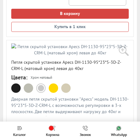
В корзину
Купить в 1 клик
Петля скрытой установки Apecs DH-1130-95*23*5-3D-Z-
CRM-L (матовый хром) левая до 40кг
Цвета:
Хром матовый
Дверная петля скрытой установки "Apecs" модель DH-1130-
95*23*5-3D-Z-CRM-L с возможностью регулировки в 3-х
плоскостях. Две петли выдерживают нагрузку до 40кг и
подходят для любых межкомнатных дверей толщиной от
35мм. Материал петли - ЦАМ (сплав металлов). Размеры
петли: высота - 95мм, ширина - 23мм. Тип открывания -
Посмотреть подробнее о товаре
Каталог
Корзина
Звонок
WhatsApp
левая. Цвет: матовый хром