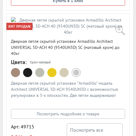
Купить в 1 клик
ХИТ ПРОДАЖ
Дверная петля скрытой установки Armadillo Architect
UNIVERSAL 3D-ACH 40 (9540UN3D) SС (матовый хром) до
40кг
Цвета:
Хром матовый
Дверная петля скрытой установки "Armadillo" модель
Architect UNIVERSAL 3D-ACH 9540UN3D с возможностью
регулировки в 3-х плоскостях. Две петли выдерживают
нагрузку до 40кг и подходят для любых межкомнатных
дверей толщиной от 30мм. Размеры - 94,8x23,3x32. В
подробном описании представлена схема и размеры петли
Посмотреть подробнее о товаре
Арт: 49715
Посмотреть все