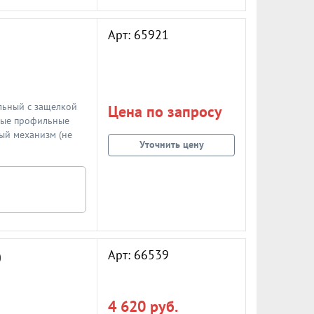
Арт: 65921
льный с защелкой
Цена по запросу
вые профильные
ый механизм (не
Уточнить цену
тверстия от планки
5мм. Замок
ние защелки
абатывает на
учки, либо
й ("падающий")
овороте
ка - нержавеющая
Арт: 66539
0
о товаре
4 620 руб.