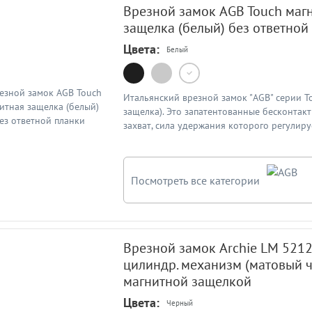
Врезной замок AGB Touch маг
защелка (белый) без ответной
Цвета:
Белый
Итальянский врезной замок "AGB" серии T
защелка). Это запатентованные бесконтак
захват, сила удержания которого регулиру
расстояния между створкой и рамой. Цвет
(B011203093). В подробном описании ука
замков по официального каталогу AGB. От
Посмотреть все категории
замку продается отдельно
Врезной замок Archie LM 5212
цилиндр. механизм (матовый ч
магнитной защелкой
Цвета:
Черный