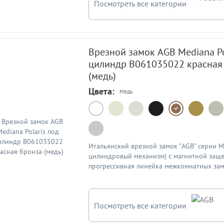
Посмотреть все категории
Врезной замок AGB Mediana Po
цилиндр В061035022 красная
(медь)
Цвета:
Медь
Итальянский врезной замок "AGB" серии Me
цилиндровый механизм) с магнитной заще
прогрессивная линейка межкомнатных зам
защелкой от компании "AGB". Межосевое ра
Цвет: красная бронза/медь (В061035022).
описании указаны артикулы замков по оф
Посмотреть все категории
каталогу AGB. Ответная планка к замку пр
Схема в подробном описании