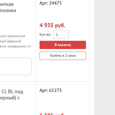
Арт: 24475
нитная
 планки
4 935 руб.
Кол-во
ouch (магнитная
тный дверной
В корзину
ется независимо от
: белый
Купить в 1 клик
заны артикулы
ветная планка к
Арт: 61275
 CL BL под
ерный) с