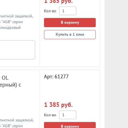
1 385 руб.
Кол-во
агнитной защелкой,
 "AGB" серии
В корзину
цилиндровый
Цвет: матовый
Купить в 1 клик
Арт: 61277
 OL
ерный) с
1 385 руб.
Кол-во
агнитной защелкой,
 "AGB" серии
В корзину