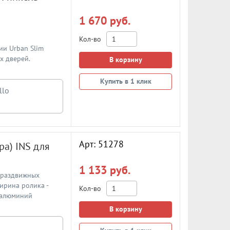
1 670 руб.
Кол-во
ии Urban Slim
х дверей.
В корзину
Купить в 1 клик
Арт: 51278
ра) INS для
1 133 руб.
 раздвижных
Ширина ролика -
Кол-во
- алюминий
В корзину