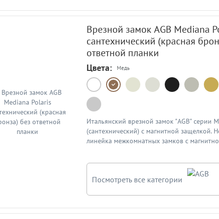
Врезной замок AGB Mediana Po
сантехнический (красная брон
ответной планки
Цвета:
Медь
Итальянский врезной замок "AGB" серии Me
(сантехнический) с магнитной защелкой. 
линейка межкомнатных замков с магнитно
компании "AGB". Межосевое расстояние - 9
бронза (B061025022). В подробном описа
артикулы замков по официального каталог
Посмотреть все категории
планка к замку продается отдельно. Схем
описании