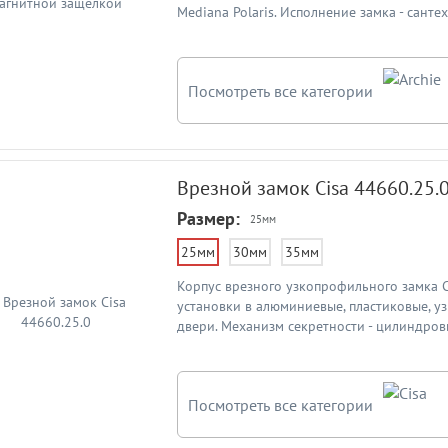
Mediana Polaris. Исполнение замка - санте
Межосевое расстояние - 96мм. Цвет: мато
Гарантия от производителя 10 лет
Посмотреть все категории
Врезной замок Cisa 44660.25.
Размер:
25мм
25мм
30мм
35мм
Корпус врезного узкопрофильного замка C
установки в алюминиевые, пластиковые, 
двери. Механизм секретности - цилиндров
входит в комплект). Удаление ключевого о
(Бэксет) - 20 мм. Межосевое расстояние - 
реверсивный (универсальный) - направле
Посмотреть все категории
меняется путем перестановки. Схему врез
в описании