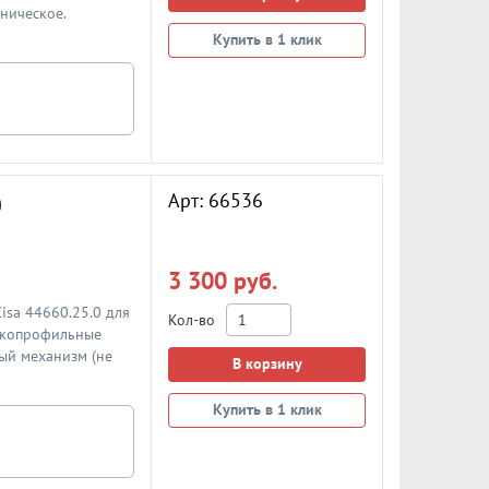
хническое.
вый черный.
Купить в 1 клик
Арт: 66536
0
3 300 руб.
isa 44660.25.0 для
Кол-во
узкопрофильные
ый механизм (не
В корзину
тверстия от планки
85 мм. Замок
Купить в 1 клик
ние защелки
ного замка смотрите