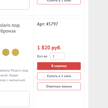
Купить в 1 клик
Арт: 45797
laris под
 бронза
1 820 руб.
Кол-во
В корзину
diana Polaris (под
лкой. Новая
Купить в 1 клик
ков с магнитной
сстояние - 85мм.
Ответные планки
 В подробном
ициального
одается отдельно.