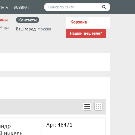
ЛАТА
ВОЗВРАТ
зины
Контакты
Корзина
 Мир»
Ваш город
Москва
Нашли дешевле?
Арт: 48471
индр
й никель