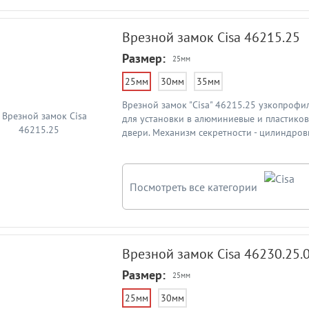
Врезной замок Cisa 46215.25
Размер:
25мм
25мм
30мм
35мм
Врезной замок "Cisa" 46215.25 узкопрофи
для установки в алюминиевые и пластико
двери. Механизм секретности - цилиндров
входит в комплект). Удаление ключевого о
(Бэксет) - 25мм. Межосевое расстояние - 8
реверсивный (универсальный) - направле
Посмотреть все категории
меняется путем перестановки. Защелка ср
открытие при помощи нажатием дверной р
поворотом ключа. Замок имеет поворотны
ригель, который выдвигается при одном п
цилиндрового ключа. Лицевая планка зам
Врезной замок Cisa 46230.25.
сталь. Схема врезного замка в подробнее 
Размер:
25мм
25мм
30мм