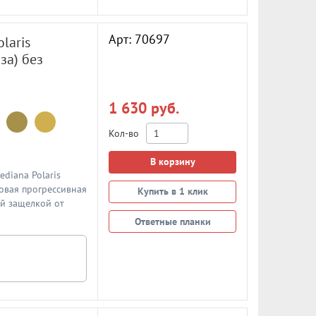
Арт: 70697
laris
за) без
1 630 руб.
Кол-во
В корзину
diana Polaris
Новая прогрессивная
Купить в 1 клик
й защелкой от
6мм. Цвет: красная
Ответные планки
нии указаны
у AGB. Ответная
а в подробном