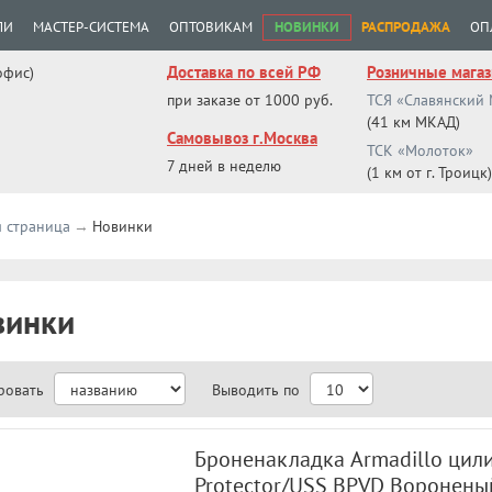
ЛИ
МАСТЕР-СИСТЕМА
ОПТОВИКАМ
НОВИНКИ
РАСПРОДАЖА
ОП
Доставка по всей РФ
Розничные мага
офис)
при заказе от 1000 руб.
ТСЯ «Славянский
(41 км МКАД)
Самовывоз г.Москва
ТСК «Молоток»
7 дней в неделю
(1 км от г. Троицк)
я страница
Новинки
винки
ровать
Выводить по
Броненакладка Armadillo цил
Protector/USS BPVD Воронены