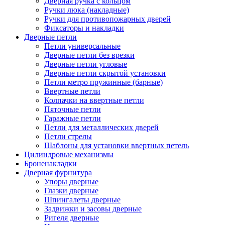
Дверная ручка с кольцом
Ручки люка (накладные)
Ручки для противопожарных дверей
Фиксаторы и накладки
Дверные петли
Петли универсальные
Дверные петли без врезки
Дверные петли угловые
Дверные петли скрытой установки
Петли метро пружинные (барные)
Ввертные петли
Колпачки на ввертные петли
Пяточные петли
Гаражные петли
Петли для металлических дверей
Петли стрелы
Шаблоны для установки ввертных петель
Цилиндровые механизмы
Броненакладки
Дверная фурнитура
Упоры дверные
Глазки дверные
Шпингалеты дверные
Задвижки и засовы дверные
Ригеля дверные