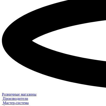
Розничные магазины
Производители
Мастер-система