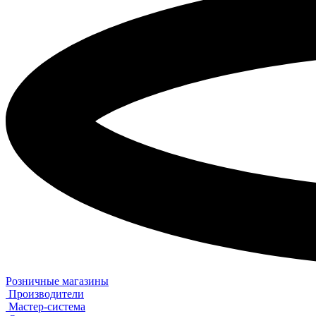
Розничные магазины
Производители
Мастер-система