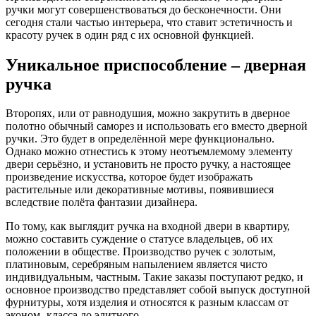
ручки могут совершенствоваться до бесконечности. Они
сегодня стали частью интерьера, что ставит эстетичность и
красоту ручек в один ряд с их основной функцией.
Уникальное приспособление – дверная
ручка
Второпях, или от равнодушия, можно закрутить в дверное
полотно обычный саморез и использовать его вместо дверной
ручки. Это будет в определённой мере функционально.
Однако можно отнестись к этому неотъемлемому элементу
двери серьёзно, и установить не просто ручку, а настоящее
произведение искусства, которое будет изображать
растительные или декоративные мотивы, появившиеся
вследствие полёта фантазии дизайнера.
По тому, как выглядит ручка на входной двери в квартиру,
можно составить суждение о статусе владельцев, об их
положении в обществе. Производство ручек с золотым,
платиновым, серебряным напылением является чисто
индивидуальным, частным. Такие заказы поступают редко, и
основное производство представляет собой выпуск доступной
фурнитуры, хотя изделия и относятся к разным классам от
эконом- класса до элитного.