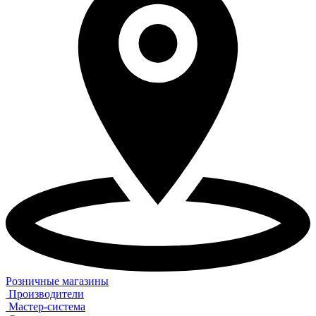
Розничные магазины
Производители
Мастер-система