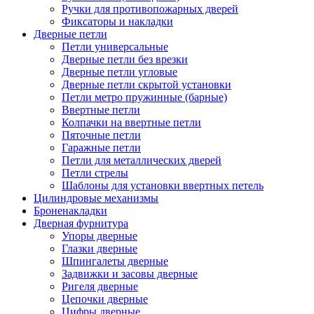
Ручки для противопожарных дверей
Фиксаторы и накладки
Дверные петли
Петли универсальные
Дверные петли без врезки
Дверные петли угловые
Дверные петли скрытой установки
Петли метро пружинные (барные)
Ввертные петли
Колпачки на ввертные петли
Пяточные петли
Гаражные петли
Петли для металлических дверей
Петли стрелы
Шаблоны для установки ввертных петель
Цилиндровые механизмы
Броненакладки
Дверная фурнитура
Упоры дверные
Глазки дверные
Шпингалеты дверные
Задвижки и засовы дверные
Ригеля дверные
Цепочки дверные
Цифры дверные