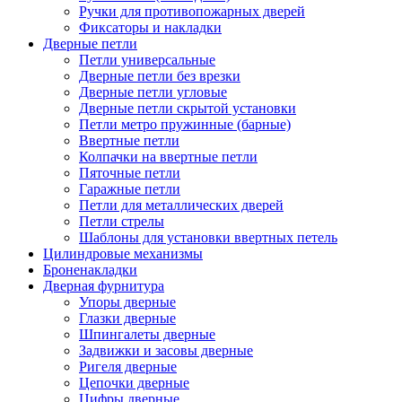
Ручки для противопожарных дверей
Фиксаторы и накладки
Дверные петли
Петли универсальные
Дверные петли без врезки
Дверные петли угловые
Дверные петли скрытой установки
Петли метро пружинные (барные)
Ввертные петли
Колпачки на ввертные петли
Пяточные петли
Гаражные петли
Петли для металлических дверей
Петли стрелы
Шаблоны для установки ввертных петель
Цилиндровые механизмы
Броненакладки
Дверная фурнитура
Упоры дверные
Глазки дверные
Шпингалеты дверные
Задвижки и засовы дверные
Ригеля дверные
Цепочки дверные
Цифры дверные