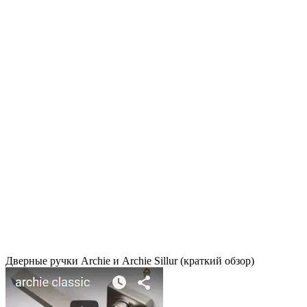
Дверные ручки Archie и Archie Sillur (краткий обзор)