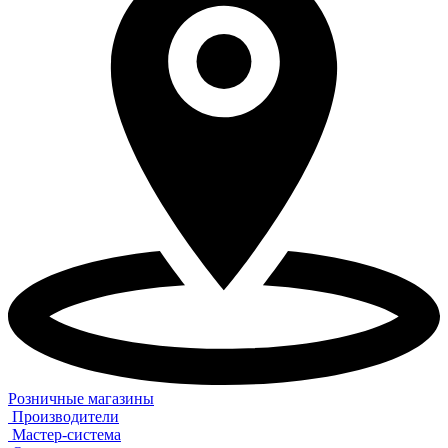
Розничные магазины
Производители
Мастер-система