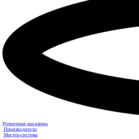
Розничные магазины
Производители
Мастер-система