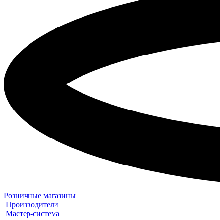
Розничные магазины
Производители
Мастер-система