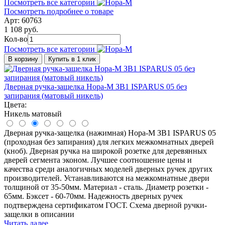
Посмотреть все категории
Посмотреть подробнее о товаре
Арт: 60763
1 108 руб.
Кол-во
Посмотреть все категории
В корзину
Купить в 1 клик
Дверная ручка-защелка Нора-М ЗВ1 ISPARUS 05 без
запирания (матовый никель)
Цвета:
Никель матовый
Дверная ручка-защелка (нажимная) Нора-М ЗВ1 ISPARUS 05
(проходная без запирания) для легких межкомнатных дверей
(кноб). Дверная ручка на широкой розетке для деревянных
дверей сегмента эконом. Лучшее соотношение цены и
качества среди аналогичных моделей дверных ручек других
производителей. Устанавливаются на межкомнатные двери
толщиной от 35-50мм. Материал - сталь. Диаметр розетки -
65мм. Бэксет - 60-70мм. Надежность дверных ручек
подтверждена сертификатом ГОСТ. Схема дверной ручки-
защелки в описании
Читать далее