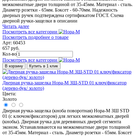
межкомнатные двери толщиной от 35-45мм. Материал - сталь.
Диаметр розетки - 65мм. Бэксет - 60-70мм. Надежность
дверных ручек подтверждена сертификатом ГОСТ. Схема
дверной ручки-защелки в описании
Читать далее
Посмотреть все категории
Посмотреть подробнее о товаре
Арт: 60453
657 руб.
Кол-во
Посмотреть все категории
В корзину
Купить в 1 клик
Дверная ручка-защелка Нора-М ЗШ-STD 01 ключ/фиксатор
(дерево-бук/ золото)
Цвета:
Золото
Дверная ручка-защелка (кноба поворотная) Нора-М ЗШ STD
01 (с ключом/фиксатором) для легких межкомнатных дверей
(кнобы). Дверная ручка для деревянных дверей сегмента
эконом. Устанавливаются на межкомнатные двери толщиной
от 35-45мм. Материал - сталь. Диаметр розетки - 65мм. Бэксет