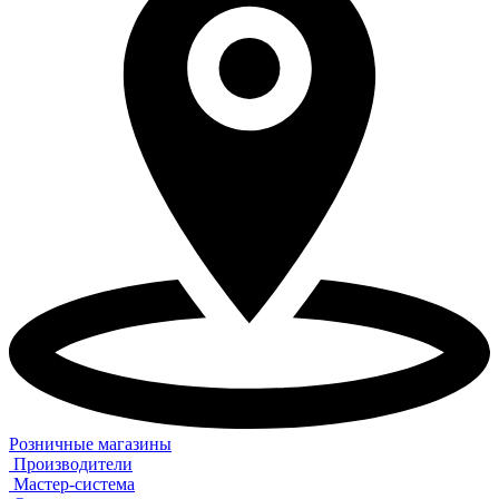
Розничные магазины
Производители
Мастер-система