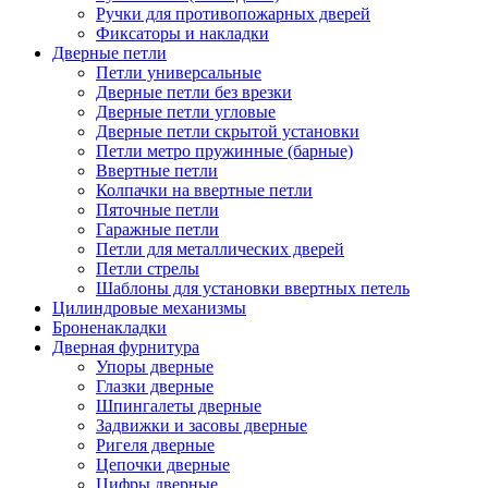
Ручки для противопожарных дверей
Фиксаторы и накладки
Дверные петли
Петли универсальные
Дверные петли без врезки
Дверные петли угловые
Дверные петли скрытой установки
Петли метро пружинные (барные)
Ввертные петли
Колпачки на ввертные петли
Пяточные петли
Гаражные петли
Петли для металлических дверей
Петли стрелы
Шаблоны для установки ввертных петель
Цилиндровые механизмы
Броненакладки
Дверная фурнитура
Упоры дверные
Глазки дверные
Шпингалеты дверные
Задвижки и засовы дверные
Ригеля дверные
Цепочки дверные
Цифры дверные