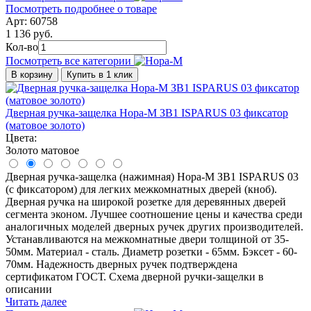
Посмотреть подробнее о товаре
Арт: 60758
1 136 руб.
Кол-во
Посмотреть все категории
В корзину
Купить в 1 клик
Дверная ручка-защелка Нора-М ЗВ1 ISPARUS 03 фиксатор
(матовое золото)
Цвета:
Золото матовое
Дверная ручка-защелка (нажимная) Нора-М ЗВ1 ISPARUS 03
(с фиксатором) для легких межкомнатных дверей (кноб).
Дверная ручка на широкой розетке для деревянных дверей
сегмента эконом. Лучшее соотношение цены и качества среди
аналогичных моделей дверных ручек других производителей.
Устанавливаются на межкомнатные двери толщиной от 35-
50мм. Материал - сталь. Диаметр розетки - 65мм. Бэксет - 60-
70мм. Надежность дверных ручек подтверждена
сертификатом ГОСТ. Схема дверной ручки-защелки в
описании
Читать далее