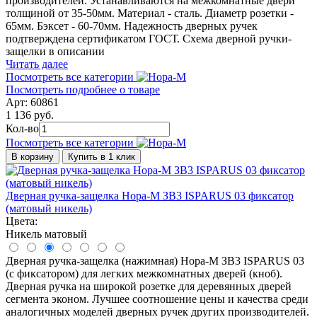
производителей. Устанавливаются на межкомнатные двери
толщиной от 35-50мм. Материал - сталь. Диаметр розетки -
65мм. Бэксет - 60-70мм. Надежность дверных ручек
подтверждена сертификатом ГОСТ. Схема дверной ручки-
защелки в описании
Читать далее
Посмотреть все категории
Посмотреть подробнее о товаре
Арт: 60861
1 136 руб.
Кол-во
Посмотреть все категории
В корзину
Купить в 1 клик
Дверная ручка-защелка Нора-М ЗВ3 ISPARUS 03 фиксатор
(матовый никель)
Цвета:
Никель матовый
Дверная ручка-защелка (нажимная) Нора-М ЗВ3 ISPARUS 03
(с фиксатором) для легких межкомнатных дверей (кноб).
Дверная ручка на широкой розетке для деревянных дверей
сегмента эконом. Лучшее соотношение цены и качества среди
аналогичных моделей дверных ручек других производителей.