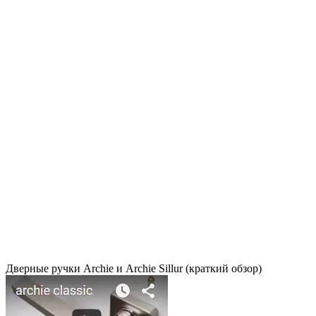
Дверные ручки Archie и Archie Sillur (краткий обзор)