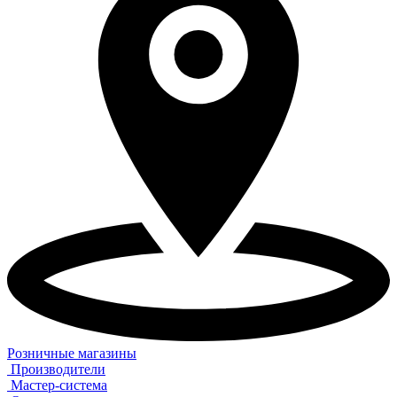
Розничные магазины
Производители
Мастер-система