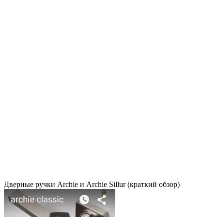
Дверные ручки Archie и Archie Sillur (краткий обзор)