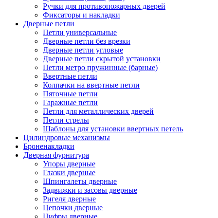
Ручки для противопожарных дверей
Фиксаторы и накладки
Дверные петли
Петли универсальные
Дверные петли без врезки
Дверные петли угловые
Дверные петли скрытой установки
Петли метро пружинные (барные)
Ввертные петли
Колпачки на ввертные петли
Пяточные петли
Гаражные петли
Петли для металлических дверей
Петли стрелы
Шаблоны для установки ввертных петель
Цилиндровые механизмы
Броненакладки
Дверная фурнитура
Упоры дверные
Глазки дверные
Шпингалеты дверные
Задвижки и засовы дверные
Ригеля дверные
Цепочки дверные
Цифры дверные