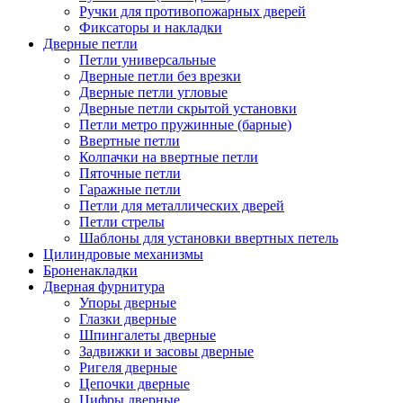
Ручки для противопожарных дверей
Фиксаторы и накладки
Дверные петли
Петли универсальные
Дверные петли без врезки
Дверные петли угловые
Дверные петли скрытой установки
Петли метро пружинные (барные)
Ввертные петли
Колпачки на ввертные петли
Пяточные петли
Гаражные петли
Петли для металлических дверей
Петли стрелы
Шаблоны для установки ввертных петель
Цилиндровые механизмы
Броненакладки
Дверная фурнитура
Упоры дверные
Глазки дверные
Шпингалеты дверные
Задвижки и засовы дверные
Ригеля дверные
Цепочки дверные
Цифры дверные