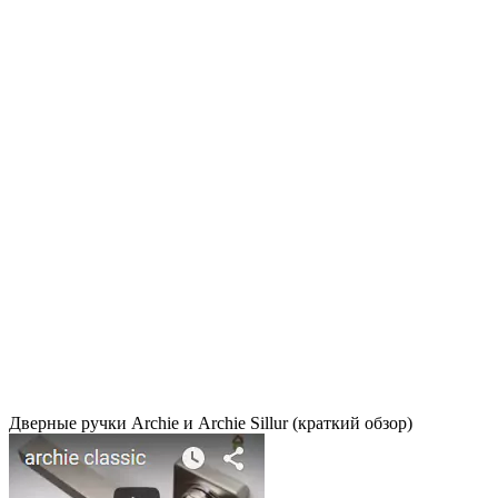
Дверные ручки Archie и Archie Sillur (краткий обзор)