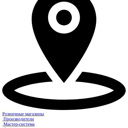
Розничные магазины
Производители
Мастер-система