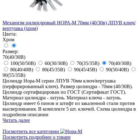
Механизм цилиндровый НОРА-М 70мм (40/30в) ЛПУВ ключ/
вертушка (хром)
Цвета:
Хром
Размер:
70(40/30В)
100(50/50В)
60(30/30В)
70(35/35В)
70(40/30В)
80(40/40В)
80(45/35В)
90(45/45В)
90(50/40В)
90(55/35В)
Цилиндр Нора-М серии ЛПУВ 70мм ключ/вертушка
(перфорированный ключ). Размер цилиндра - 70мм (40/30В).
Цилиндр сертифицирован по ГОСТ (Сертификат ГОСТ).
Материал цилиндра - латунь. Материал ключа - латунь.
Цилиндр имеет 6 пинов и штифт из закаленной стали против
высверливания. В комплекте 5 шт. ключей. Схема цилиндра в
подробном описании
Читать далее
Посмотреть все категории
Посмотреть подробнее о товаре