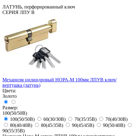
ЛАТУНЬ, перфорированный ключ
СЕРИЯ ЛПУ В
Механизм цилиндровый НОРА-М 100мм ЛПУВ ключ/
вертушка (латунь)
Цвета:
Золото
Размер:
100(50/50В)
100(50/50В)
60(30/30В)
70(35/35В)
70(40/30В)
80(40/40В)
80(45/35В)
90(45/45В)
90(50/40В)
90(55/35В)