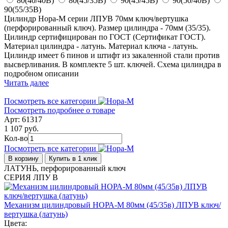
80(40/40В)
80(45/35В)
90(45/45В)
90(50/40В)
90(55/35В)
Цилиндр Нора-М серии ЛПУВ 70мм ключ/вертушка
(перфорированный ключ). Размер цилиндра - 70мм (35/35).
Цилиндр сертифицирован по ГОСТ (Сертификат ГОСТ).
Материал цилиндра - латунь. Материал ключа - латунь.
Цилиндр имеет 6 пинов и штифт из закаленной стали против
высверливания. В комплекте 5 шт. ключей. Схема цилиндра в
подробном описании
Читать далее
Посмотреть все категории
Посмотреть подробнее о товаре
Арт: 61317
1 107 руб.
Кол-во
Посмотреть все категории
В корзину
Купить в 1 клик
ЛАТУНЬ, перфорированный ключ
СЕРИЯ ЛПУ В
Механизм цилиндровый НОРА-М 80мм (45/35в) ЛПУВ ключ/
вертушка (латунь)
Цвета: