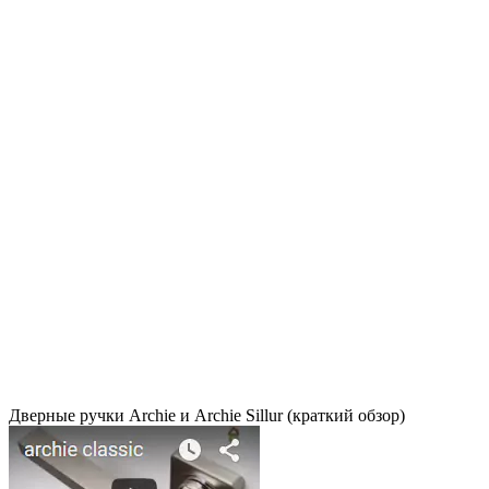
Дверные ручки Archie и Archie Sillur (краткий обзор)