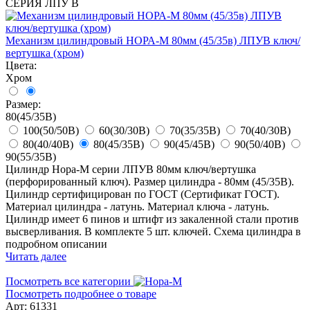
СЕРИЯ ЛПУ В
Механизм цилиндровый НОРА-М 80мм (45/35в) ЛПУВ ключ/
вертушка (хром)
Цвета:
Хром
Размер:
80(45/35В)
100(50/50В)
60(30/30В)
70(35/35В)
70(40/30В)
80(40/40В)
80(45/35В)
90(45/45В)
90(50/40В)
90(55/35В)
Цилиндр Нора-М серии ЛПУВ 80мм ключ/вертушка
(перфорированный ключ). Размер цилиндра - 80мм (45/35В).
Цилиндр сертифицирован по ГОСТ (Сертификат ГОСТ).
Материал цилиндра - латунь. Материал ключа - латунь.
Цилиндр имеет 6 пинов и штифт из закаленной стали против
высверливания. В комплекте 5 шт. ключей. Схема цилиндра в
подробном описании
Читать далее
Посмотреть все категории
Посмотреть подробнее о товаре
Арт: 61331