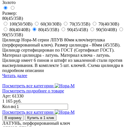
Золото
Размер:
80(45/35В)
100(50/50В)
60(30/30В)
70(35/35В)
70(40/30В)
80(40/40В)
80(45/35В)
90(45/45В)
90(50/40В)
90(55/35В)
Цилиндр Нора-М серии ЛПУВ 80мм ключ/вертушка
(перфорированный ключ). Размер цилиндра - 80мм (45/35В).
Цилиндр сертифицирован по ГОСТ (Сертификат ГОСТ).
Материал цилиндра - латунь. Материал ключа - латунь.
Цилиндр имеет 6 пинов и штифт из закаленной стали против
высверливания. В комплекте 5 шт. ключей. Схема цилиндра в
подробном описании
Читать далее
Посмотреть все категории
Посмотреть подробнее о товаре
Арт: 61330
1 165 руб.
Кол-во
Посмотреть все категории
В корзину
Купить в 1 клик
ЛАТУНЬ, перфорированный ключ