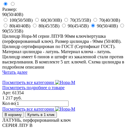
Размер:
90(50/40В)
100(50/50В)
60(30/30В)
70(35/35В)
70(40/30В)
80(40/40В)
80(45/35В)
90(45/45В)
90(50/40В)
90(55/35В)
Цилиндр Нора-М серии ЛПУВ 90мм ключ/вертушка
(перфорированный ключ). Размер цилиндра - 90мм (50/40В).
Цилиндр сертифицирован по ГОСТ (Сертификат ГОСТ).
Материал цилиндра - латунь. Материал ключа - латунь.
Цилиндр имеет 6 пинов и штифт из закаленной стали против
высверливания. В комплекте 5 шт. ключей. Схема цилиндра в
подробном описании
Читать далее
Посмотреть все категории
Посмотреть подробнее о товаре
Арт: 61354
1 217 руб.
Кол-во
Посмотреть все категории
В корзину
Купить в 1 клик
ЛАТУНЬ, перфорированный ключ
СЕРИЯ ЛПУ В