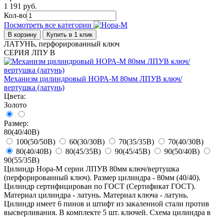
1 191 руб.
Кол-во
Посмотреть все категории
В корзину
Купить в 1 клик
ЛАТУНЬ, перфорированный ключ
СЕРИЯ ЛПУ В
Механизм цилиндровый НОРА-М 80мм ЛПУВ ключ/
вертушка (латунь)
Цвета:
Золото
Размер:
80(40/40В)
100(50/50В)
60(30/30В)
70(35/35В)
70(40/30В)
80(40/40В)
80(45/35В)
90(45/45В)
90(50/40В)
90(55/35В)
Цилиндр Нора-М серии ЛПУВ 80мм ключ/вертушка
(перфорированный ключ). Размер цилиндра - 80мм (40/40).
Цилиндр сертифицирован по ГОСТ (Сертификат ГОСТ).
Материал цилиндра - латунь. Материал ключа - латунь.
Цилиндр имеет 6 пинов и штифт из закаленной стали против
высверливания. В комплекте 5 шт. ключей. Схема цилиндра в