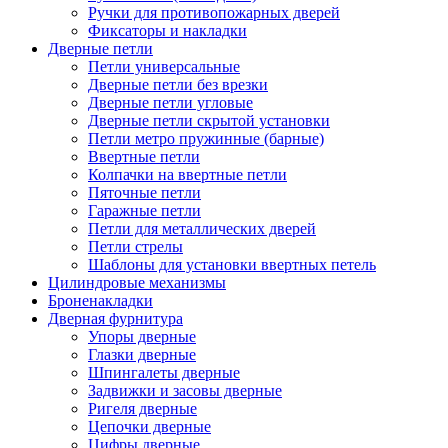
Ручки для противопожарных дверей
Фиксаторы и накладки
Дверные петли
Петли универсальные
Дверные петли без врезки
Дверные петли угловые
Дверные петли скрытой установки
Петли метро пружинные (барные)
Ввертные петли
Колпачки на ввертные петли
Пяточные петли
Гаражные петли
Петли для металлических дверей
Петли стрелы
Шаблоны для установки ввертных петель
Цилиндровые механизмы
Броненакладки
Дверная фурнитура
Упоры дверные
Глазки дверные
Шпингалеты дверные
Задвижки и засовы дверные
Ригеля дверные
Цепочки дверные
Цифры дверные