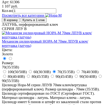
Арт: 61306
1 107 руб.
Кол-во
Посмотреть все категории
В корзину
Купить в 1 клик
ЛАТУНЬ, перфорированный ключ
СЕРИЯ ЛПУ В
Механизм цилиндровый НОРА-М 70мм ЛПУВ ключ/
вертушка (латунь)
Цвета:
Золото
Размер:
70(35/35В)
100(50/50В)
60(30/30В)
70(35/35В)
70(40/30В)
80(40/40В)
80(45/35В)
90(45/45В)
90(50/40В)
90(55/35В)
Цилиндр Нора-М серии ЛПУВ 70мм ключ/вертушка
(перфорированный ключ). Размер цилиндра - 70мм (35/35В).
Цилиндр сертифицирован по ГОСТ (Сертификат ГОСТ).
Материал цилиндра - латунь. Материал ключа - латунь.
Цилиндр имеет 6 пинов и штифт из закаленной стали против