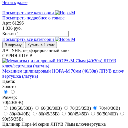
Читать далее
Посмотреть все категории
Посмотреть подробнее о товаре
Арт: 61296
1 036 руб.
Кол-во
Посмотреть все категории
В корзину
Купить в 1 клик
ЛАТУНЬ, перфорированный ключ
СЕРИЯ ЛПУ В
Механизм цилиндровый НОРА-М 70мм (40/30в) ЛПУВ ключ/
вертушка (латунь)
Цвета:
Золото
Размер:
70(40/30В)
100(50/50В)
60(30/30В)
70(35/35В)
70(40/30В)
80(40/40В)
80(45/35В)
90(45/45В)
90(50/40В)
90(55/35В)
Цилиндр Нора-М серии ЛПУВ 70мм ключ/вертушка