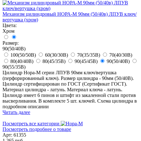
Механизм цилиндровый НОРА-М 90мм (50/40в) ЛПУВ ключ/
вертушка (хром)
Цвета:
Хром
Размер:
90(50/40В)
100(50/50В)
60(30/30В)
70(35/35В)
70(40/30В)
80(40/40В)
80(45/35В)
90(45/45В)
90(50/40В)
90(55/35В)
Цилиндр Нора-М серии ЛПУВ 90мм ключ/вертушка
(перфорированный ключ). Размер цилиндра - 90мм (50/40В).
Цилиндр сертифицирован по ГОСТ (Сертификат ГОСТ).
Материал цилиндра - латунь. Материал ключа - латунь.
Цилиндр имеет 6 пинов и штифт из закаленной стали против
высверливания. В комплекте 5 шт. ключей. Схема цилиндра в
подробном описании
Читать далее
Посмотреть все категории
Посмотреть подробнее о товаре
Арт: 61355
1 265 руб.