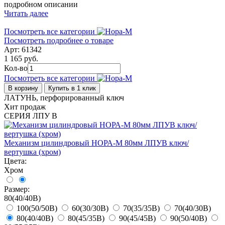
подробном описании
Читать далее
Посмотреть все категории
Посмотреть подробнее о товаре
Арт: 61342
1 165 руб.
Кол-во
Посмотреть все категории
В корзину
Купить в 1 клик
ЛАТУНЬ, перфорированный ключ
Хит продаж
СЕРИЯ ЛПУ В
Механизм цилиндровый НОРА-М 80мм ЛПУВ ключ/
вертушка (хром)
Цвета:
Хром
Размер:
80(40/40В)
100(50/50В)
60(30/30В)
70(35/35В)
70(40/30В)
80(40/40В)
80(45/35В)
90(45/45В)
90(50/40В)