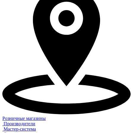
Розничные магазины
Производители
Мастер-система