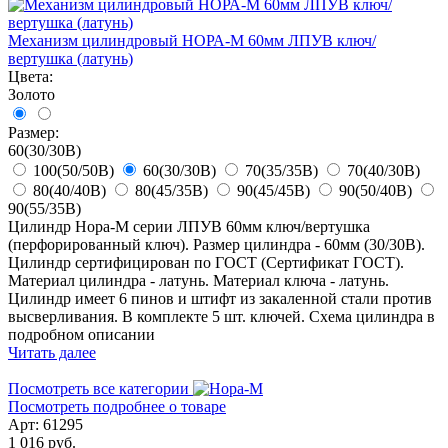
Механизм цилиндровый НОРА-М 60мм ЛПУВ ключ/
вертушка (латунь)
Цвета:
Золото
Размер:
60(30/30В)
100(50/50В)
60(30/30В)
70(35/35В)
70(40/30В)
80(40/40В)
80(45/35В)
90(45/45В)
90(50/40В)
90(55/35В)
Цилиндр Нора-М серии ЛПУВ 60мм ключ/вертушка
(перфорированный ключ). Размер цилиндра - 60мм (30/30В).
Цилиндр сертифицирован по ГОСТ (Сертификат ГОСТ).
Материал цилиндра - латунь. Материал ключа - латунь.
Цилиндр имеет 6 пинов и штифт из закаленной стали против
высверливания. В комплекте 5 шт. ключей. Схема цилиндра в
подробном описании
Читать далее
Посмотреть все категории
Посмотреть подробнее о товаре
Арт: 61295
1 016 руб.