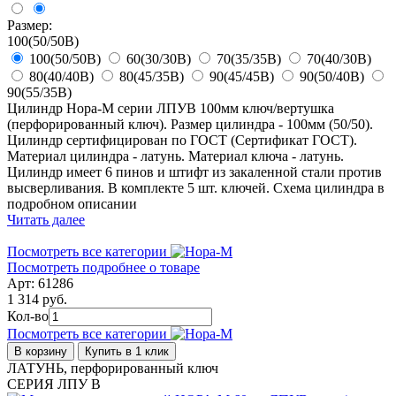
Размер:
100(50/50В)
100(50/50В)
60(30/30В)
70(35/35В)
70(40/30В)
80(40/40В)
80(45/35В)
90(45/45В)
90(50/40В)
90(55/35В)
Цилиндр Нора-М серии ЛПУВ 100мм ключ/вертушка
(перфорированный ключ). Размер цилиндра - 100мм (50/50).
Цилиндр сертифицирован по ГОСТ (Сертификат ГОСТ).
Материал цилиндра - латунь. Материал ключа - латунь.
Цилиндр имеет 6 пинов и штифт из закаленной стали против
высверливания. В комплекте 5 шт. ключей. Схема цилиндра в
подробном описании
Читать далее
Посмотреть все категории
Посмотреть подробнее о товаре
Арт: 61286
1 314 руб.
Кол-во
Посмотреть все категории
В корзину
Купить в 1 клик
ЛАТУНЬ, перфорированный ключ
СЕРИЯ ЛПУ В