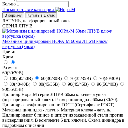
Кол-во
Посмотреть все категории
В корзину
Купить в 1 клик
ЛАТУНЬ, перфорированный ключ
СЕРИЯ ЛПУ В
Механизм цилиндровый НОРА-М 60мм ЛПУВ ключ/
вертушка (хром)
Цвета:
Хром
Размер:
60(30/30В)
100(50/50В)
60(30/30В)
70(35/35В)
70(40/30В)
80(40/40В)
80(45/35В)
90(45/45В)
90(50/40В)
90(55/35В)
Цилиндр Нора-М серии ЛПУВ 60мм ключ/вертушка
(перфорированный ключ). Размер цилиндра - 60мм (30/30).
Цилиндр сертифицирован по ГОСТ (Сертификат ГОСТ).
Материал цилиндра - латунь. Материал ключа - латунь.
Цилиндр имеет 6 пинов и штифт из закаленной стали против
высверливания. В комплекте 5 шт. ключей. Схема цилиндра в
подробном описании