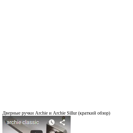
Дверные ручки Archie и Archie Sillur (краткий обзор)