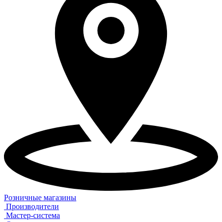
Розничные магазины
Производители
Мастер-система