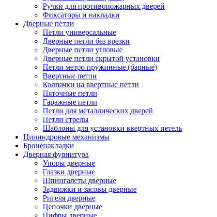
Ручки для противопожарных дверей
Фиксаторы и накладки
Дверные петли
Петли универсальные
Дверные петли без врезки
Дверные петли угловые
Дверные петли скрытой установки
Петли метро пружинные (барные)
Ввертные петли
Колпачки на ввертные петли
Пяточные петли
Гаражные петли
Петли для металлических дверей
Петли стрелы
Шаблоны для установки ввертных петель
Цилиндровые механизмы
Броненакладки
Дверная фурнитура
Упоры дверные
Глазки дверные
Шпингалеты дверные
Задвижки и засовы дверные
Ригеля дверные
Цепочки дверные
Цифры дверные