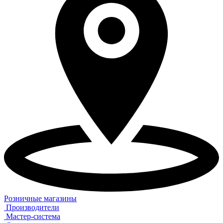
Розничные магазины
Производители
Мастер-система