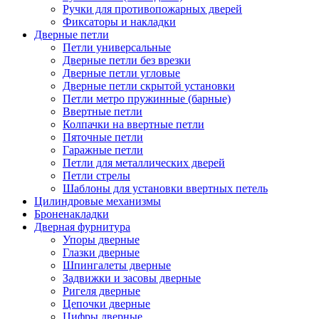
Ручки для противопожарных дверей
Фиксаторы и накладки
Дверные петли
Петли универсальные
Дверные петли без врезки
Дверные петли угловые
Дверные петли скрытой установки
Петли метро пружинные (барные)
Ввертные петли
Колпачки на ввертные петли
Пяточные петли
Гаражные петли
Петли для металлических дверей
Петли стрелы
Шаблоны для установки ввертных петель
Цилиндровые механизмы
Броненакладки
Дверная фурнитура
Упоры дверные
Глазки дверные
Шпингалеты дверные
Задвижки и засовы дверные
Ригеля дверные
Цепочки дверные
Цифры дверные