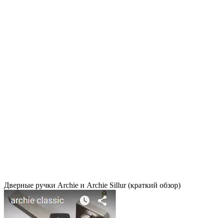
Дверные ручки Archie и Archie Sillur (краткий обзор)