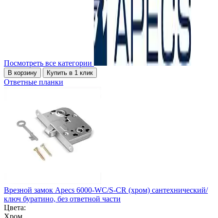
Посмотреть все категории
В корзину
Купить в 1 клик
Ответные планки
Врезной замок Apecs 6000-WC/S-CR (хром) сантехнический/
ключ буратино, без ответной части
Цвета:
Хром