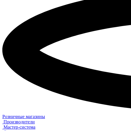
Розничные магазины
Производители
Мастер-система