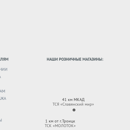
ЕЛЯМ
НАШИ РОЗНИЧНЫЕ МАГАЗИНЫ:
НИИ
А
И
АМ
АЖА
41 км МКАД
ТСЯ «Славянский мир»
Ы
1 км от г.Троицк
ТСК «МОЛОТОК»