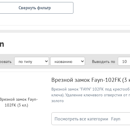
Свернуть фильтр
n
ровать
Выводить по
Врезной замок Fayn-102FK (3 к
Врезной замок "FAYN" 102FK под крестооб
ключа). Удаление ключевого отверстия от п
золото
Посмотреть все категории
Fayn