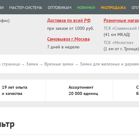
ЛИ
МАСТЕР-СИСТЕМА
ОПТОВИКАМ
НОВИНКИ
РАСПРОДАЖА
ОПЛ
Доставка по всей РФ
Розничные мага
офис)
при заказе от 1000 руб.
ТСЯ «Славянский
(41 км МКАД)
Самовывоз г.Москва
ТСК «Молоток»
7 дней в неделю
(1 км от г. Троицк)
я страница
Замки
Врезные замки
Замки для железных и дерев
19 лет опыта
Ассортимент
С
и качества
20 000 единиц
б
ьтр