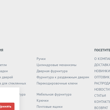
ИЯ
ПОСЕТИТ
Ручки
О КОМПА
етли
Цилиндровые механизмы
ДОСТАВК
ладки
Дверная фурнитура
НОВИНК
и дверей
Фурнитура к раздвижным дверям
ОПТОВИК
 для стеклянных
Перекодировочные ключи
РАСПРОД
НОВОСТИ
и ПВХ фурнитура
Мебельная фурнитура
СТАТЬИ
ны
Крючки
КОНТАКТ
Принять
и
Почтовые ящики
ВОЗВРАТ