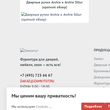
Дверные ручки Archie и Archie Sillur
(краткий обзор)
ПРОДУКЦ
Замки
Фурнитура для дверей,
мебели, окон — есть все!
Дверные п
Броненак
+7 (495) 725 66 67
Доводчик
ZAKAZ@ZAMKITUT.RU
Фурнитура
БУДНИ 9.00 - 18.00
дверей
ВЫХ 10.00 - 18.00
Оконная 
Мы ценим вашу приватность!
Кронштей
Подробнее
Мы используем
Cookies
...
Автопорог
Карта сайта