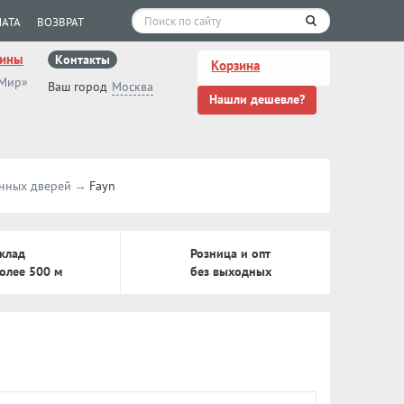
АТА
ВОЗВРАТ
зины
Контакты
Корзина
 Мир»
Ваш город
Москва
Нашли дешевле?
янных дверей
Fayn
клад
Розница и опт
олее 500 м
без выходных