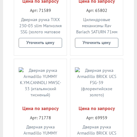
Цена по запросу
Цена по запросу
Арт: 71589
Арт: 65802
Дверная ручка TIXX
Цилиндровые
230-03 slim Магнолия
механизмы Rav
SSG (золото матовое
Bariach SATURN 71мм
сатинированное)
(40/31) ключ/шток
Уточнить цену
Уточнить цену
(никель)
Цена по запросу
Цена по запросу
Арт: 71778
Арт: 69959
Дверная ручка
Дверная ручка
Armadillo YUMMY
Armadillo BRICK UCS