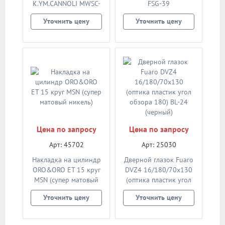
K.YM.CANNOLI MWSC-
FSG-39
33 (итальянский
(флорентийское
Уточнить цену
Уточнить цену
тисненый)
золото)
Цена по запросу
Цена по запросу
Арт: 45702
Арт: 25030
Накладка на цилиндр
Дверной глазок Fuaro
ORO&ORO ET 15 круг
DVZ4 16/180/70x130
MSN (супер матовый
(оптика пластик угол
никель)
обзора 180) BL-24
Уточнить цену
Уточнить цену
(черный)