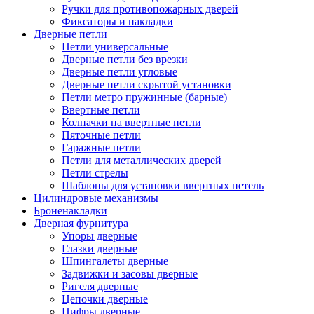
Ручки для противопожарных дверей
Фиксаторы и накладки
Дверные петли
Петли универсальные
Дверные петли без врезки
Дверные петли угловые
Дверные петли скрытой установки
Петли метро пружинные (барные)
Ввертные петли
Колпачки на ввертные петли
Пяточные петли
Гаражные петли
Петли для металлических дверей
Петли стрелы
Шаблоны для установки ввертных петель
Цилиндровые механизмы
Броненакладки
Дверная фурнитура
Упоры дверные
Глазки дверные
Шпингалеты дверные
Задвижки и засовы дверные
Ригеля дверные
Цепочки дверные
Цифры дверные