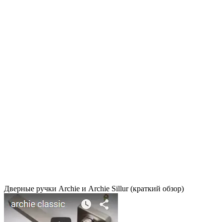
Дверные ручки Archie и Archie Sillur (краткий обзор)