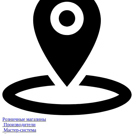
Розничные магазины
Производители
Мастер-система