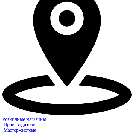
Розничные магазины
Производители
Мастер-система