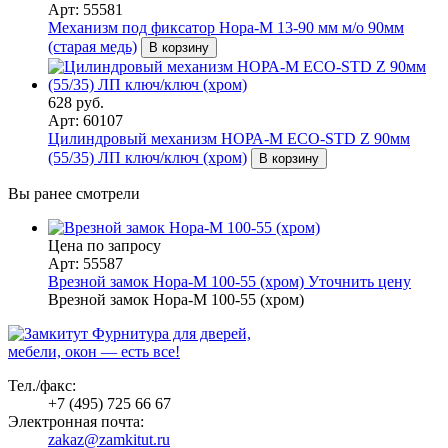
Арт: 55581
Механизм под фиксатор Нора-М 13-90 мм м/о 90мм
(старая медь)
В корзину
628 руб.
Арт: 60107
Цилиндровый механизм НОРА-М ЕСО-STD Z 90мм
(55/35) ЛП ключ/ключ (хром)
В корзину
Вы ранее смотрели
Цена по запросу
Арт: 55587
Врезной замок Нора-М 100-55 (хром)
Уточнить цену
Врезной замок Нора-М 100-55 (хром)
Фурнитура для дверей,
мебели, окон — есть все!
Тел./факс:
+7 (495) 725 66 67
Электронная почта:
zakaz@zamkitut.ru