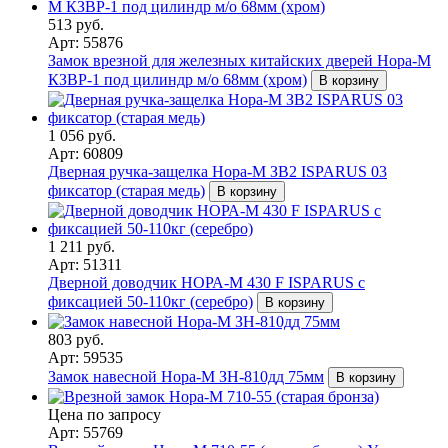
513 руб.
Арт: 55876
Замок врезной для железных китайских дверей Нора-М
КЗВP-1 под цилиндр м/о 68мм (хром)
В корзину
1 056 руб.
Арт: 60809
Дверная ручка-защелка Нора-М ЗВ2 ISPARUS 03
фиксатор (старая медь)
В корзину
1 211 руб.
Арт: 51311
Дверной доводчик НОРА-M 430 F ISPARUS с
фиксацией 50-110кг (серебро)
В корзину
803 руб.
Арт: 59535
Замок навесной Нора-М ЗН-810дд 75мм
В корзину
Цена по запросу
Арт: 55769