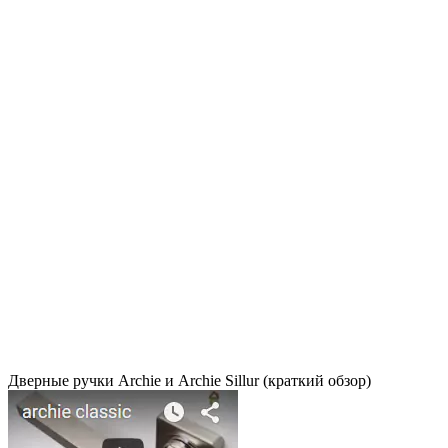
Дверные ручки Archie и Archie Sillur (краткий обзор)