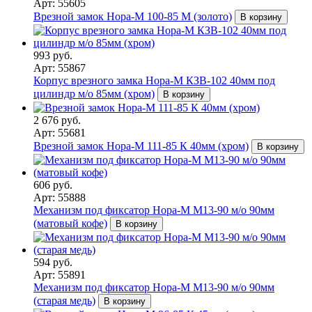
Арт: 55605
Врезной замок Нора-М 100-85 М (золото)
В корзину
993 руб.
Арт: 55867
Корпус врезного замка Нора-М КЗВ-102 40мм под
цилиндр м/о 85мм (хром)
В корзину
2 676 руб.
Арт: 55681
Врезной замок Нора-М 111-85 К 40мм (хром)
В корзину
606 руб.
Арт: 55888
Механизм под фиксатор Нора-М М13-90 м/о 90мм
(матовый кофе)
В корзину
594 руб.
Арт: 55891
Механизм под фиксатор Нора-М М13-90 м/о 90мм
(старая медь)
В корзину