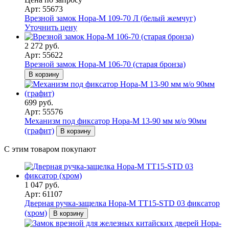
Арт: 55673
Врезной замок Нора-М 109-70 Л (белый жемчуг)
Уточнить цену
2 272 руб.
Арт: 55622
Врезной замок Нора-М 106-70 (старая бронза)
В корзину
699 руб.
Арт: 55576
Механизм под фиксатор Нора-М 13-90 мм м/о 90мм
(графит)
В корзину
С этим товаром покупают
1 047 руб.
Арт: 61107
Дверная ручка-защелка Нора-М ТТ15-STD 03 фиксатор
(хром)
В корзину