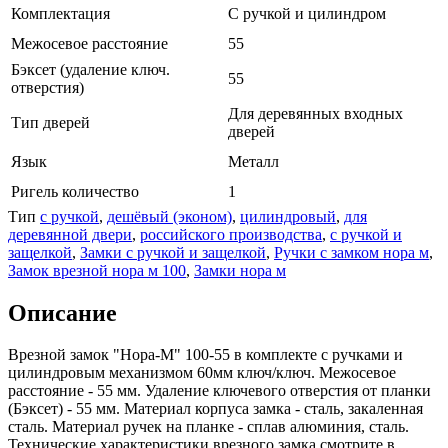
Комплектация
С ручкой и цилиндром
Межосевое расстояние
55
Бэксет (удаление ключ.
55
отверстия)
Для деревянных входных
Тип дверей
дверей
Язык
Металл
Ригель количество
1
Тип
с ручкой
,
дешёвый (эконом)
,
цилиндровый
,
для
деревянной двери
,
российского производства
,
с ручкой и
защелкой
,
Замки с ручкой и защелкой
,
Ручки с замком нора м
,
Замок врезной нора м 100
,
Замки нора м
Описание
Врезной замок "Нора-М" 100-55 в комплекте с ручками и
цилиндровым механизмом 60мм ключ/ключ. Межосевое
расстояние - 55 мм. Удаление ключевого отверстия от планки
(Бэксет) - 55 мм. Материал корпуса замка - сталь, закаленная
сталь. Материал ручек на планке - сплав алюминия, сталь.
Технические характеристики врезного замка смотрите в