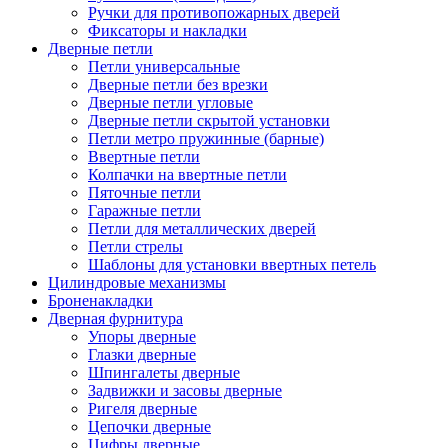
Ручки для противопожарных дверей
Фиксаторы и накладки
Дверные петли
Петли универсальные
Дверные петли без врезки
Дверные петли угловые
Дверные петли скрытой установки
Петли метро пружинные (барные)
Ввертные петли
Колпачки на ввертные петли
Пяточные петли
Гаражные петли
Петли для металлических дверей
Петли стрелы
Шаблоны для установки ввертных петель
Цилиндровые механизмы
Броненакладки
Дверная фурнитура
Упоры дверные
Глазки дверные
Шпингалеты дверные
Задвижки и засовы дверные
Ригеля дверные
Цепочки дверные
Цифры дверные