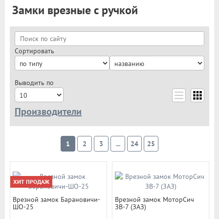
Замки врезные с ручкой
Сортировать
Выводить по
Производители
Apecs
MSM
1
2
3
...
24
25
Archie
Cisa
Kalekilit
Эльбор
ХИТ ПРОДАЖ
Гардиан
AGB
Врезной замок Барановичи-
Врезной замок МоторСич
Нора-М
ШО-25
ЗВ-7 (ЗАЗ)
Archie Sillur