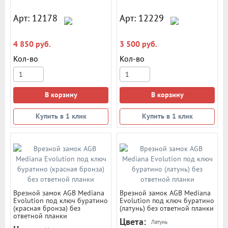
Avers
DAF Kilit
Арт: 12178
Арт: 12229
Edson
Fuaro
4 850 руб.
3 500 руб.
Loid
Mottura
Кол-во
Кол-во
Puerto
RENZ
TIXX
В корзину
В корзину
Zambrotto
Барановичи
Купить в 1 клик
Купить в 1 клик
Булат
Герион Эталон
ДААЗ
Запорожье (Моторсич)
Зенит
Класс (Class)
КЭМЗ
Меттэм
Врезной замок AGB Mediana
Врезной замок AGB Mediana
Могилев
Evolution под ключ буратино
Evolution под ключ буратино
(красная бронза) без
Просам (Border)
(латунь) без ответной планки
ответной планки
Птимаш
Цвета:
Латунь