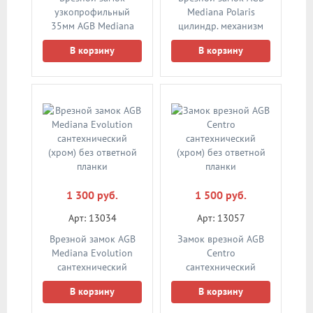
узкопрофильный
Mediana Polaris
35мм AGB Mediana
цилиндр. механизм
Evolution под
(сатин хром) без
В корзину
В корзину
буратино
ответной планки
B011013503 латунь
1 300 руб.
1 500 руб.
Арт: 13034
Арт: 13057
Врезной замок AGB
Замок врезной AGB
Mediana Evolution
Centro
сантехнический
сантехнический
(хром) без ответной
(хром) без ответной
В корзину
В корзину
планки
планки