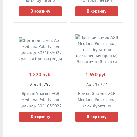
ключ буратино
сантехнический
(матовый хром) без
(состаренная бронза)
В корзину
В корзину
ответной планки
без ответной планки
1 820 руб.
1 690 руб.
Арт: 45797
Арт: 17727
Врезной замок AGB
Врезной замок AGB
Mediana Polaris под
Mediana Polaris под
цилиндр В061035022
ключ буратино
красная бронза (медь)
(состаренная бронза)
В корзину
В корзину
без ответной планки