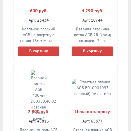
600 руб.
4 290 руб.
Арт: 23434
Арт: 10744
Колпачок плоский
Дверная пяточная
AGB на ввертную
петля AGB 2R (хром)
петлю 16мм Металл.
комплект 2 шт.
COP без головы. OA
В корзину
В корзину
антик.
2 900 руб.
Цена по запросу
Арт: 45816
Арт: 65877
Дверной ригель AGB
Ответная планка AGB