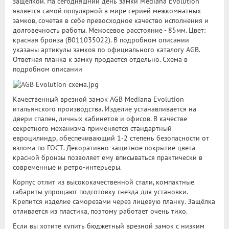
защелкой. На сегодняшний день замки Mediana Evolution
является самой популярной в мире серией межкомнатных
замков, сочетая в себе превосходное качество исполнения и
долговечность работы. Межосевое расстояние - 85мм. Цвет:
красная бронза (B011035022). В подробном описании
указаны артикулы замков по официального каталогу AGB.
Ответная планка к замку продается отдельно. Схема в
подробном описании
Качественный врезной замок AGB Mediana Evolution
итальянского производства. Изделие устанавливается на
двери спален, личных кабинетов и офисов. В качестве
секретного механизма применяется стандартный
евроцилиндр, обеспечивающий 1-2 степень безопасности от
взлома по ГОСТ. Декоративно-защитное покрытие цвета
красной бронзы позволяет ему вписываться практически в
современные и ретро-интерьеры.
Корпус отлит из высококачественной стали, компактные
габариты упрощают подготовку гнезда для установки.
Крепится изделие саморезами через лицевую планку. Защёлка
отливается из пластика, поэтому работает очень тихо.
Если вы хотите купить бюджетный врезной замок с низким