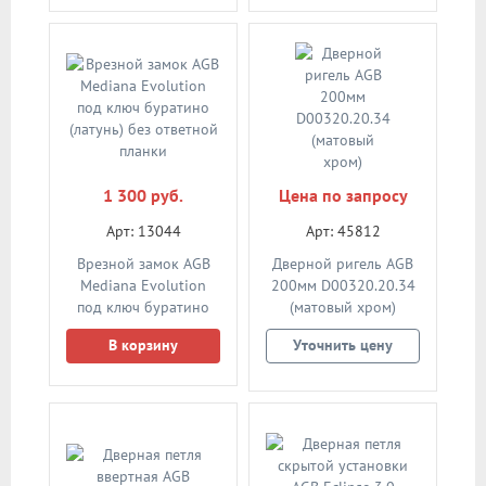
1 300 руб.
Цена по запросу
Арт: 13044
Арт: 45812
Врезной замок AGB
Дверной ригель AGB
Mediana Evolution
200мм D00320.20.34
под ключ буратино
(матовый хром)
(латунь) без ответной
В корзину
Уточнить цену
планки