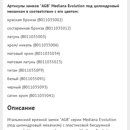
Артикулы замков "AGB" Mediana Evolution под цилиндровый
механизм в соответствии с его цветом:
красная бронза (B011035002)
состаренная бронза (B011035012)
латунь (B011035003)
хром/ никель (B011035006)
матовый хром (B011035034)
матовая латунь (B011035023)
титан (B0110350F9)
белый (B011035091)
черный (B011035093)
сатин хром (B011035041)
Описание
Итальянский врезной замок "AGB" серии Mediana Evolution
(под цилиндровый механизм) с пластиковой бесшумной