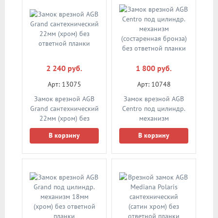
2 240 руб.
1 800 руб.
Арт: 13075
Арт: 10748
Замок врезной AGB
Замок врезной AGB
Grand сантехнический
Centro под цилиндр.
22мм (хром) без
механизм
ответной планки
(состаренная бронза)
В корзину
В корзину
без ответной планки