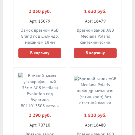
2 030 руб.
1 630 руб.
Арт: 13079
Арт: 18479
Замок врезной AGB
Врезной замок AGB
Grand под цилиндр.
Mediana Polaris
механизм 18мм
сантехнический
(хром) без ответной
(сатин хром) без
В корзину
В корзину
планки
ответной планки
2 290 руб.
1 820 руб.
Арт: 70710
Арт: 18480
Врезной замок
Врезной замок AGB