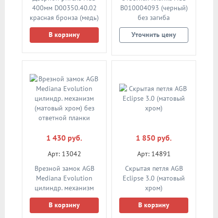
400мм D00350.40.02
В010004093 (черный)
красная бронза (медь)
без загиба
В корзину
Уточнить цену
1 430 руб.
1 850 руб.
Арт: 13042
Арт: 14891
Врезной замок AGB
Скрытая петля AGB
Mediana Evolution
Eclipse 3.0 (матовый
цилиндр. механизм
хром)
(матовый хром) без
В корзину
В корзину
ответной планки