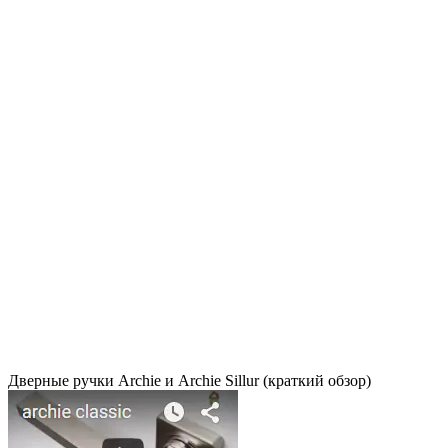
Дверные ручки Archie и Archie Sillur (краткий обзор)