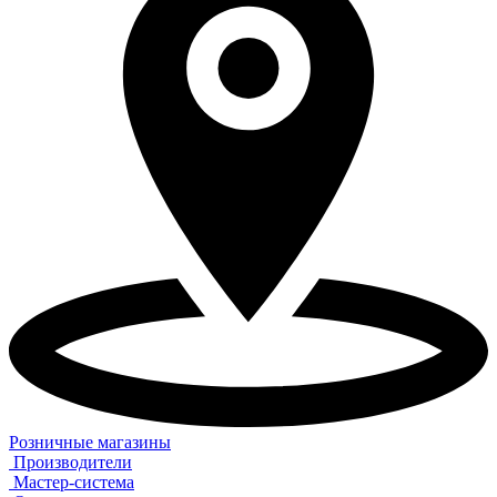
Розничные магазины
Производители
Мастер-система