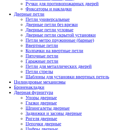
Ручки для противопожарных дверей
Фиксаторы и накладки
Дверные петли
Петли универсальные
Дверные петли без врезки
Дверные петли угловые
Дверные петли скрытой установки
Петли метро пружинные (барные)
Ввертные петли
Колпачки на ввертные петли
Пяточные петли
Гаражные петли
Петли для металлических дверей
Петли стрелы
Шаблоны для установки ввертных петель
Цилиндровые механизмы
Броненакладки
Дверная фурнитура
Упоры дверные
Глазки дверные
Шпингалеты дверные
Задвижки и засовы дверные
Ригеля дверные
Цепочки дверные
Цифры дверные