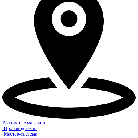
Розничные магазины
Производители
Мастер-система