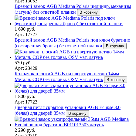
Арт: 13053
Врезной замок AGB Mediana Polaris цилиндр. механизм
(латунь) без ответной планки
В корзину
1 690 руб.
Арт: 17727
Врезной замок AGB Mediana Polaris под ключ буратино
(состаренная бронза) без ответной планки
В корзину
530 руб.
Арт: 23429
Колпачок плоский AGB на ввертную петлю 14мм
Металл. COP без головы. OSV мат. латунь
В корзину
1 800 руб.
Арт: 17723
Дверная петля скрытой установки AGB Eclipse 3.0
(белая) для дверей 35мм
В корзину
2 290 руб.
Арт: 70710