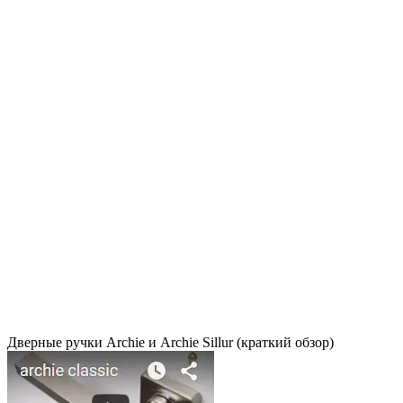
Дверные ручки Archie и Archie Sillur (краткий обзор)