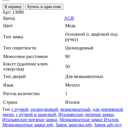
В корзину
Купить в один клик
Арт: 13080
Бренд
AGB
Цвет
Медь
Основной (с защёлкой под
Тип замка
ручку)
Тип секретности
Цилиндровый
Межосевое расстояние
90
Бэксет (удаление ключ.
50
отверстия)
Тип дверей
Для межкомнатных
Язык
Металл
Ригель количество
1
Страна
Италия
Тип
с ручкой
,
цилиндровый
,
межкомнатный
,
для деревянной
двери
,
с ручкой и защелкой
,
Итальянские дверные замки
,
Итальянские врезные замки
,
Межкомнатные замки Италия
,
Межкомнатные замки agb
,
Замок защелка agb
,
Замок agb под