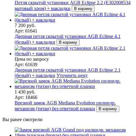
Петля скрытой установки AGB Eclipse 2.2 (E302008534
матовый хром) + накладки
В корзину
7 200 руб.
Арт: 61641
Дверная петля скрытой установки AGB Eclipse 4.1
(белый) + накладки
В корзину
Цена по запросу
Арт: 61639
Дверная петля скрытой установки AGB Eclipse 2.1
(белый) + накладки
Уточнить цену
1 430 руб.
Арт: 18466
Врезной замок AGB Mediana Evolution цилиндр.
механизм (титан) без ответной планки
В корзину
Вы ранее смотрели