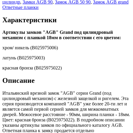
цилиндр
,
Замки AGB 90
,
Замок AGB 50 90
,
Замок AGB grand
Ответные планки
Характеристики
Артикулы замков "AGB" Grand под цилиндровый
механизм с планкой 18мм в соответствии с его цветом:
хром/ никель (B025975006)
латунь (B025975003)
красная бронза (B025975022)
Описание
Итальянский врезной замок "AGB" серии Grand (под
цилиндровый механизм) с железной защелкой и ригелем. Эта
серия производится компанией "AGB" уже более 20-ти лет и
является самой первой серией замков для межкомнатных
дверей. Межосевое расстояние - 90мм, ширина планки - 18мм.
Цвет: красная бронза (B025975022). В подробном описании
указаны артикулы замков по официального каталогу AGB.
Ответная планка к замку продается отдельно