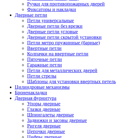
Ручки для противопожарных дверей
Фиксаторы и накладки
Дверные петли
Петли универсальные
Дверные петли без врезки
Дверные петли угловые
Дверные петли скрытой установки
Петли метро пружинные (барные)
Ввертные петли
Колпачки на ввертные петли
Пяточные петли
Гаражные петли
Петли для металлических дверей
Петли стрелы
Шаблоны для установки ввертных петель
Цилиндровые механизмы
Броненакладки
Дверная фурнитура
Упоры дверные
Глазки дверные
Шпингалеты дверные
Задвижки и засовы дверные
Ригеля дверные
Цепочки дверные
Цифры дверные