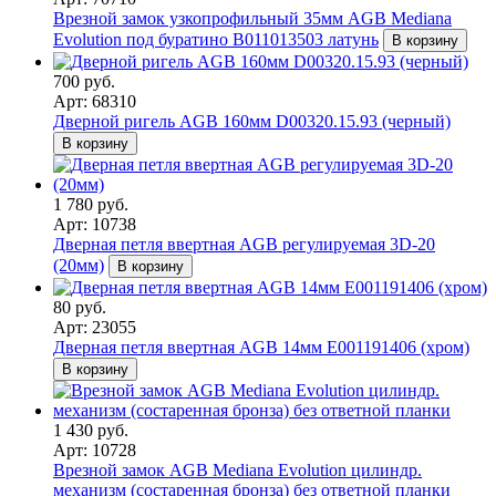
Врезной замок узкопрофильный 35мм AGB Mediana
Evolution под буратино B011013503 латунь
В корзину
700 руб.
Арт: 68310
Дверной ригель AGB 160мм D00320.15.93 (черный)
В корзину
1 780 руб.
Арт: 10738
Дверная петля ввертная AGB регулируемая 3D-20
(20мм)
В корзину
80 руб.
Арт: 23055
Дверная петля ввертная AGB 14мм Е001191406 (хром)
В корзину
1 430 руб.
Арт: 10728
Врезной замок AGB Mediana Evolution цилиндр.
механизм (состаренная бронза) без ответной планки