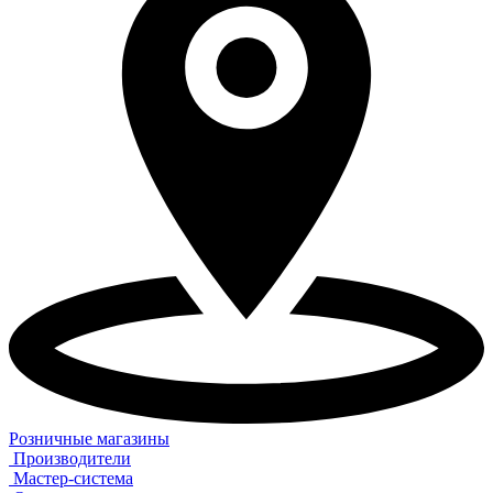
Розничные магазины
Производители
Мастер-система