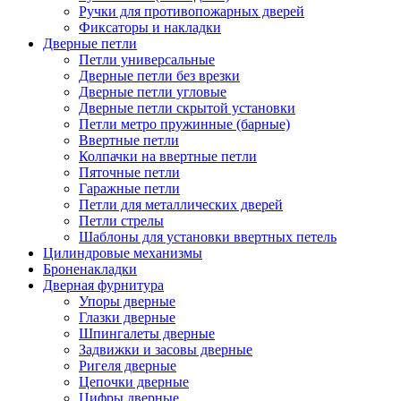
Ручки для противопожарных дверей
Фиксаторы и накладки
Дверные петли
Петли универсальные
Дверные петли без врезки
Дверные петли угловые
Дверные петли скрытой установки
Петли метро пружинные (барные)
Ввертные петли
Колпачки на ввертные петли
Пяточные петли
Гаражные петли
Петли для металлических дверей
Петли стрелы
Шаблоны для установки ввертных петель
Цилиндровые механизмы
Броненакладки
Дверная фурнитура
Упоры дверные
Глазки дверные
Шпингалеты дверные
Задвижки и засовы дверные
Ригеля дверные
Цепочки дверные
Цифры дверные