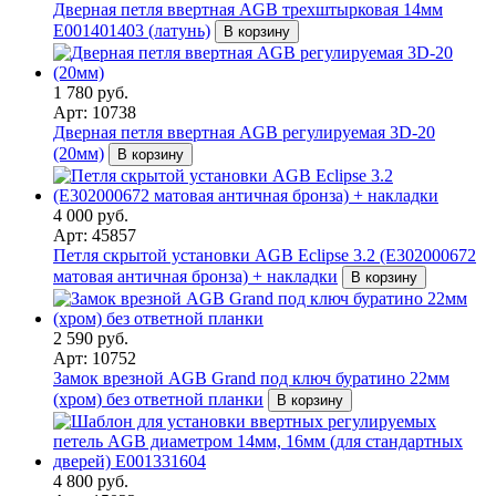
Дверная петля ввертная AGB трехштырковая 14мм
E001401403 (латунь)
В корзину
1 780 руб.
Арт: 10738
Дверная петля ввертная AGB регулируемая 3D-20
(20мм)
В корзину
4 000 руб.
Арт: 45857
Петля скрытой установки AGB Eclipse 3.2 (Е302000672
матовая античная бронза) + накладки
В корзину
2 590 руб.
Арт: 10752
Замок врезной AGB Grand под ключ буратино 22мм
(хром) без ответной планки
В корзину
4 800 руб.