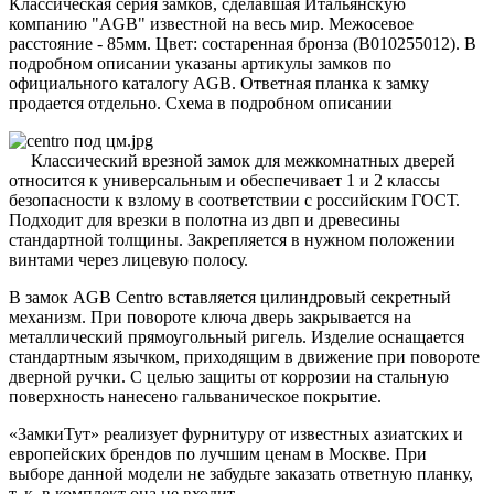
Классическая серия замков, сделавшая Итальянскую
компанию "AGB" известной на весь мир. Межосевое
расстояние - 85мм. Цвет: состаренная бронза (B010255012). В
подробном описании указаны артикулы замков по
официального каталогу AGB. Ответная планка к замку
продается отдельно. Схема в подробном описании
Классический врезной замок для межкомнатных дверей
относится к универсальным и обеспечивает 1 и 2 классы
безопасности к взлому в соответствии с российским ГОСТ.
Подходит для врезки в полотна из двп и древесины
стандартной толщины. Закрепляется в нужном положении
винтами через лицевую полосу.
В замок AGB Centro вставляется цилиндровый секретный
механизм. При повороте ключа дверь закрывается на
металлический прямоугольный ригель. Изделие оснащается
стандартным язычком, приходящим в движение при повороте
дверной ручки. С целью защиты от коррозии на стальную
поверхность нанесено гальваническое покрытие.
«ЗамкиТут» реализует фурнитуру от известных азиатских и
европейских брендов по лучшим ценам в Москве. При
выборе данной модели не забудьте заказать ответную планку,
т. к. в комплект она не входит.