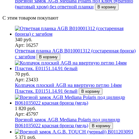
Врезной замок AGB Mediana Polaris под ключ буратино
(матовый хром) без ответной планки
В корзину
С этим товаром покупают
340 руб.
Арт: 16257
Ответная планка AGB В010001312 (состаренная бронза)
с загибом
В корзину
70 руб.
Арт: 23433
Колпачок плоский AGB на ввертную петлю 14мм
Пластик. E01151.14.91 белый
В корзину
1 820 руб.
Арт: 45797
Врезной замок AGB Mediana Polaris под цилиндр
В061035022 красная бронза (медь)
В корзину
5 371 руб.