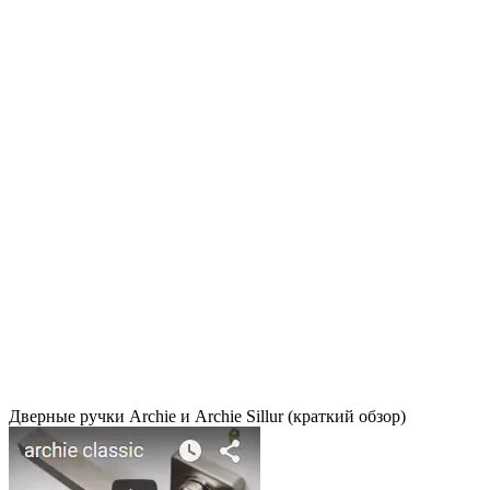
Дверные ручки Archie и Archie Sillur (краткий обзор)