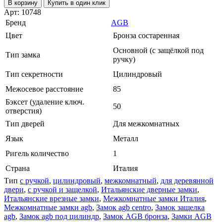
В корзину
Купить в один клик
Арт: 10748
Бренд
AGB
Цвет
Бронза состаренная
Основной (с защёлкой под
Тип замка
ручку)
Тип секретности
Цилиндровый
Межосевое расстояние
85
Бэксет (удаление ключ.
50
отверстия)
Тип дверей
Для межкомнатных
Язык
Металл
Ригель количество
1
Страна
Италия
Тип
с ручкой
,
цилиндровый
,
межкомнатный
,
для деревянной
двери
,
с ручкой и защелкой
,
Итальянские дверные замки
,
Итальянские врезные замки
,
Межкомнатные замки Италия
,
Межкомнатные замки agb
,
Замок agb centro
,
Замок защелка
agb
,
Замок agb под цилиндр
,
Замок AGB бронза
,
Замки AGB